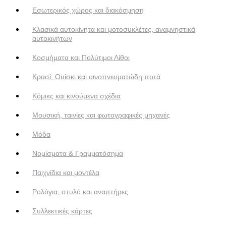
Εσωτερικός χώρος και διακόσμηση
Κλασικά αυτοκίνητα και μοτοσυκλέτες, αναμνηστικά
αυτοκινήτων
Κοσμήματα και Πολύτιμοι Λίθοι
Κρασί, Ουίσκι και οινοπνευματώδη ποτά
Κόμικς και κινούμενα σχέδια
Μουσική, ταινίες και φωτογραφικές μηχανές
Μόδα
Νομίσματα & Γραμματόσημα
Παιχνίδια και μοντέλα
Ρολόγια, στυλό και αναπτήρες
Συλλεκτικές κάρτες