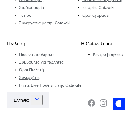
Σταδιοδρομία
Ιστορίες Catawiki
Τύπος
Όροι αγοραστή
Συνεργασία με την Catawiki
Πώληση
Η Catawiki μου
Πώς να πουλήσετε
Κέντρο βοήθειας
Συμβουλές για πωλητές
Όροι Πωλητή
Συνεργάτες
Γίνετε Live Πωλητής της Catawiki