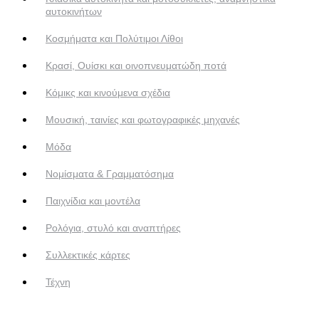
αυτοκινήτων
Κοσμήματα και Πολύτιμοι Λίθοι
Κρασί, Ουίσκι και οινοπνευματώδη ποτά
Κόμικς και κινούμενα σχέδια
Μουσική, ταινίες και φωτογραφικές μηχανές
Μόδα
Νομίσματα & Γραμματόσημα
Παιχνίδια και μοντέλα
Ρολόγια, στυλό και αναπτήρες
Συλλεκτικές κάρτες
Τέχνη