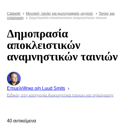
Catawiki
Μουσική, ταινίες και φωτογραφικές μηχανές
Ταινίες και
τηλεόραση
Δημοπρασία αποκλειστικών αναμνηστικών ταινιών
Δημοπρασία
αποκλειστικών
αναμνηστικών ταινιών
Επιμελήθηκε ο/η
Luud
Smits
Ειδικός στη κατηγορία Αναμνηστικά ταινιών και τηλεόρασης
40 αντικείμενα