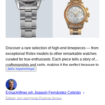
Discover a rare selection of high-end timepieces — from
exceptional Rolex models to other remarkable watches
curated for true enthusiasts. Each piece tells a story of
craftsmanship and rarity, making it the perfect treasure to
Δείτε περισσότερα
gift — or keep — this Christmas.
Επιμελήθηκε ο/η
Joaquín
Fernández Cebrián
Ειδικός στη κατηγορία Ρολόγια Χεριού