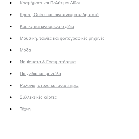
Κοσμήματα και Πολύτιμοι Λίθοι
Κρασί, Ουίσκι και οινοπνευματώδη ποτά
Κόμικς και κινούμενα σχέδια
Μουσική, ταινίες και φωτογραφικές μηχανές
Μόδα
Νομίσματα & Γραμματόσημα
Παιχνίδια και μοντέλα
Ρολόγια, στυλό και αναπτήρες
Συλλεκτικές κάρτες
Τέχνη