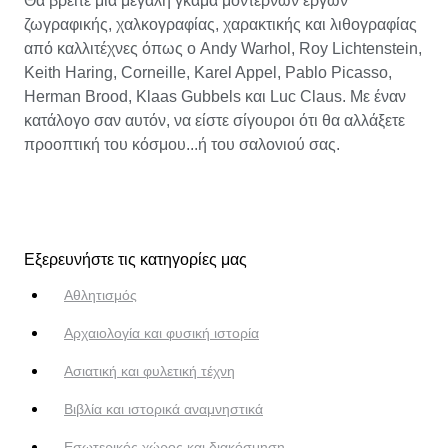
Θα βρείτε μια μεγάλη γκάμα μοντέρνων έργων
ζωγραφικής, χαλκογραφίας, χαρακτικής και λιθογραφίας
από καλλιτέχνες όπως ο Andy Warhol, Roy Lichtenstein,
Keith Haring, Corneille, Karel Appel, Pablo Picasso,
Herman Brood, Klaas Gubbels και Luc Claus. Με έναν
κατάλογο σαν αυτόν, να είστε σίγουροι ότι θα αλλάξετε
προοπτική του κόσμου...ή του σαλονιού σας.
Εξερευνήστε τις κατηγορίες μας
Αθλητισμός
Αρχαιολογία και φυσική ιστορία
Ασιατική και φυλετική τέχνη
Βιβλία και ιστορικά αναμνηστικά
Εσωτερικός χώρος και διακόσμηση