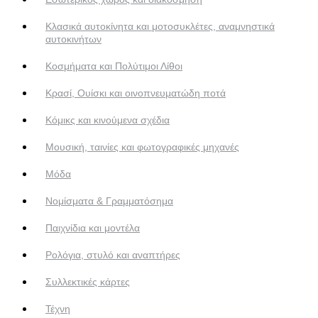
Κλασικά αυτοκίνητα και μοτοσυκλέτες, αναμνηστικά
αυτοκινήτων
Κοσμήματα και Πολύτιμοι Λίθοι
Κρασί, Ουίσκι και οινοπνευματώδη ποτά
Κόμικς και κινούμενα σχέδια
Μουσική, ταινίες και φωτογραφικές μηχανές
Μόδα
Νομίσματα & Γραμματόσημα
Παιχνίδια και μοντέλα
Ρολόγια, στυλό και αναπτήρες
Συλλεκτικές κάρτες
Τέχνη