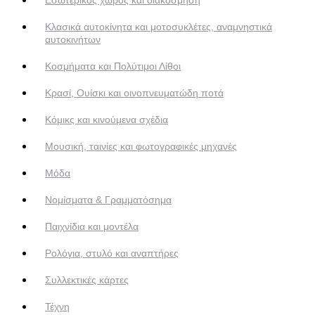
Κλασικά αυτοκίνητα και μοτοσυκλέτες, αναμνηστικά
αυτοκινήτων
Κοσμήματα και Πολύτιμοι Λίθοι
Κρασί, Ουίσκι και οινοπνευματώδη ποτά
Κόμικς και κινούμενα σχέδια
Μουσική, ταινίες και φωτογραφικές μηχανές
Μόδα
Νομίσματα & Γραμματόσημα
Παιχνίδια και μοντέλα
Ρολόγια, στυλό και αναπτήρες
Συλλεκτικές κάρτες
Τέχνη