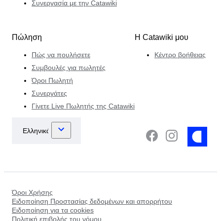
Συνεργασία με την Catawiki
Πώληση
Η Catawiki μου
Πώς να πουλήσετε
Κέντρο βοήθειας
Συμβουλές για πωλητές
Όροι Πωλητή
Συνεργάτες
Γίνετε Live Πωλητής της Catawiki
Όροι Χρήσης
Ειδοποίηση Προστασίας δεδομένων και απορρήτου
Ειδοποίηση για τα cookies
Πολιτική επιβολής του νόμου