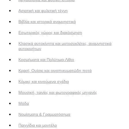
Ασιατική και φυλετική τέχνη
Βιβλία και ιστορικά αναμνηστικά
Εσωτερικός χώρος και διακόσμηση
Κλασικά αυτοκίνητα και μοτοσυκλέτες, αναμνηστικά
αυτοκινήτων
Κοσμήματα και Πολύτιμοι Λίθοι
Κρασί, Ουίσκι και οινοπνευματώδη ποτά
Κόμικς και κινούμενα σχέδια
Μουσική, ταινίες και φωτογραφικές μηχανές
Μόδα
Νομίσματα & Γραμματόσημα
Παιχνίδια και μοντέλα