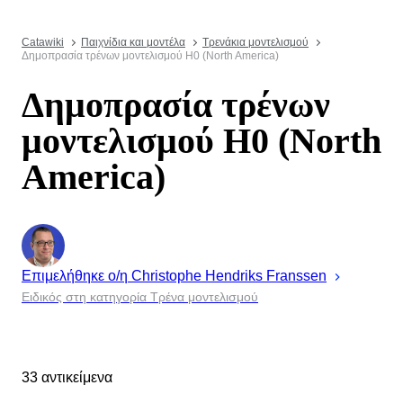
Catawiki
Παιχνίδια και μοντέλα
Τρενάκια μοντελισμού
Δημοπρασία τρένων μοντελισμού H0 (North America)
Δημοπρασία τρένων
μοντελισμού H0 (North
America)
Επιμελήθηκε ο/η
Christophe
Hendriks Franssen
Ειδικός στη κατηγορία Τρένα μοντελισμού
33 αντικείμενα