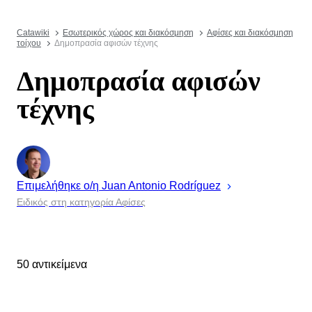
Catawiki
Εσωτερικός χώρος και διακόσμηση
Αφίσες και διακόσμηση
τοίχου
Δημοπρασία αφισών τέχνης
Δημοπρασία αφισών
τέχνης
Επιμελήθηκε ο/η
Juan Antonio
Rodríguez
Ειδικός στη κατηγορία Αφίσες
50 αντικείμενα