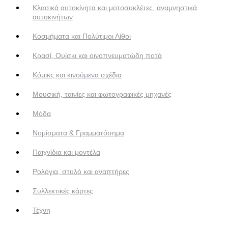
Κλασικά αυτοκίνητα και μοτοσυκλέτες, αναμνηστικά
αυτοκινήτων
Κοσμήματα και Πολύτιμοι Λίθοι
Κρασί, Ουίσκι και οινοπνευματώδη ποτά
Κόμικς και κινούμενα σχέδια
Μουσική, ταινίες και φωτογραφικές μηχανές
Μόδα
Νομίσματα & Γραμματόσημα
Παιχνίδια και μοντέλα
Ρολόγια, στυλό και αναπτήρες
Συλλεκτικές κάρτες
Τέχνη