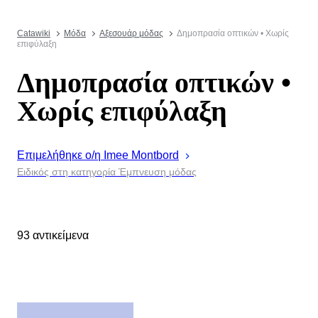
Catawiki
Μόδα
Αξεσουάρ μόδας
Δημοπρασία οπτικών • Χωρίς
επιφύλαξη
Δημοπρασία οπτικών •
Χωρίς επιφύλαξη
Επιμελήθηκε ο/η
Imee
Montbord
Ειδικός στη κατηγορία Έμπνευση μόδας
93 αντικείμενα