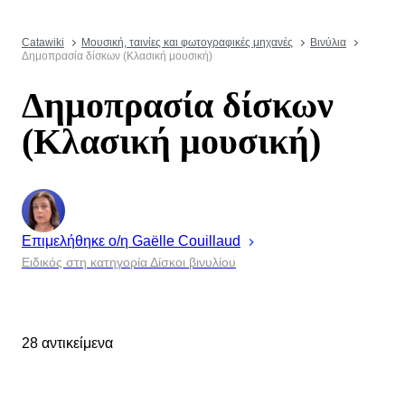
Catawiki
Μουσική, ταινίες και φωτογραφικές μηχανές
Βινύλια
Δημοπρασία δίσκων (Κλασική μουσική)
Δημοπρασία δίσκων
(Κλασική μουσική)
Επιμελήθηκε ο/η
Gaëlle
Couillaud
Ειδικός στη κατηγορία Δίσκοι βινυλίου
28 αντικείμενα