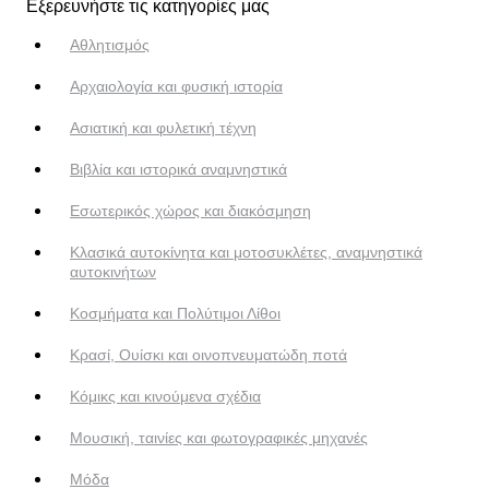
Εξερευνήστε τις κατηγορίες μας
Αθλητισμός
Αρχαιολογία και φυσική ιστορία
Ασιατική και φυλετική τέχνη
Βιβλία και ιστορικά αναμνηστικά
Εσωτερικός χώρος και διακόσμηση
Κλασικά αυτοκίνητα και μοτοσυκλέτες, αναμνηστικά
αυτοκινήτων
Κοσμήματα και Πολύτιμοι Λίθοι
Κρασί, Ουίσκι και οινοπνευματώδη ποτά
Κόμικς και κινούμενα σχέδια
Μουσική, ταινίες και φωτογραφικές μηχανές
Μόδα