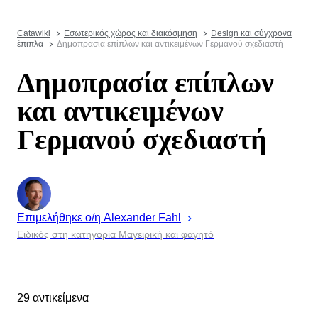
Catawiki
Εσωτερικός χώρος και διακόσμηση
Design και σύγχρονα
έπιπλα
Δημοπρασία επίπλων και αντικειμένων Γερμανού σχεδιαστή
Δημοπρασία επίπλων
και αντικειμένων
Γερμανού σχεδιαστή
Επιμελήθηκε ο/η
Alexander
Fahl
Ειδικός στη κατηγορία Μαγειρική και φαγητό
29 αντικείμενα