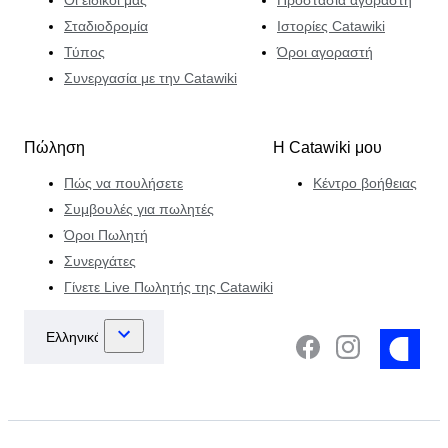
Σταδιοδρομία
Ιστορίες Catawiki
Τύπος
Όροι αγοραστή
Συνεργασία με την Catawiki
Πώληση
Η Catawiki μου
Πώς να πουλήσετε
Κέντρο βοήθειας
Συμβουλές για πωλητές
Όροι Πωλητή
Συνεργάτες
Γίνετε Live Πωλητής της Catawiki