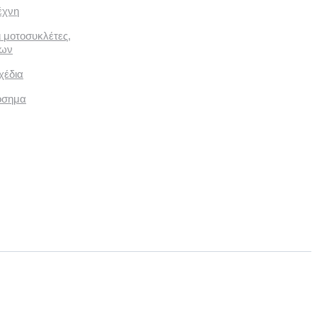
έχνη
ι μοτοσυκλέτες,
των
χέδια
όσημα