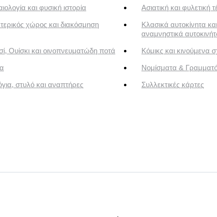
ιολογία και φυσική ιστορία
Ασιατική και φυλετική τ
τερικός χώρος και διακόσμηση
Κλασικά αυτοκίνητα κα
αναμνηστικά αυτοκινή
ί, Ουίσκι και οινοπνευματώδη ποτά
Κόμικς και κινούμενα σ
α
Νομίσματα & Γραμματ
για, στυλό και αναπτήρες
Συλλεκτικές κάρτες