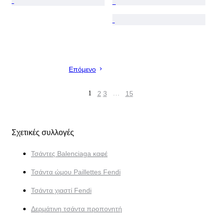
Επόμενο
1
2
3
…
15
Σχετικές συλλογές
Τσάντες Balenciaga καφέ
Τσάντα ώμου Paillettes Fendi
Τσάντα χιαστί Fendi
Δερμάτινη τσάντα προπονητή