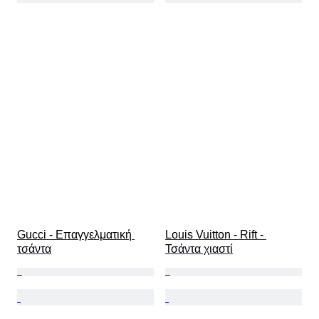
Gucci - Επαγγελματική 
Louis Vuitton - Rift - 
τσάντα
Τσάντα χιαστί