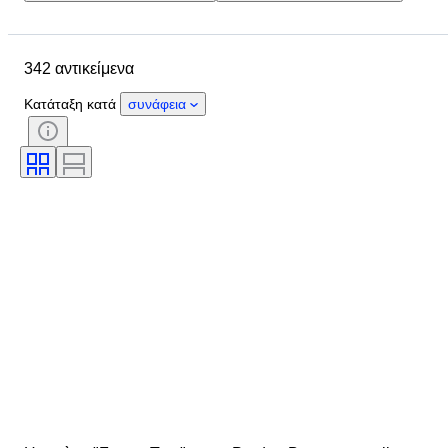
Τοποθεσία
Διαστάσεις
Μάρκα
Μέγεθος ρούχου
342 αντικείμενα
Αντικείμενο
Country of origin
Υλικό
Κατάσταση
Χρώμα
Κατάταξη κατά
συνάφεια
Εποχή
Περιλαμβάνονται αξεσουάρ
Μοτίβο
Μοντέλο