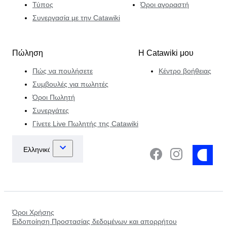
Τύπος
Όροι αγοραστή
Συνεργασία με την Catawiki
Πώληση
Η Catawiki μου
Πώς να πουλήσετε
Κέντρο βοήθειας
Συμβουλές για πωλητές
Όροι Πωλητή
Συνεργάτες
Γίνετε Live Πωλητής της Catawiki
Όροι Χρήσης
Ειδοποίηση Προστασίας δεδομένων και απορρήτου