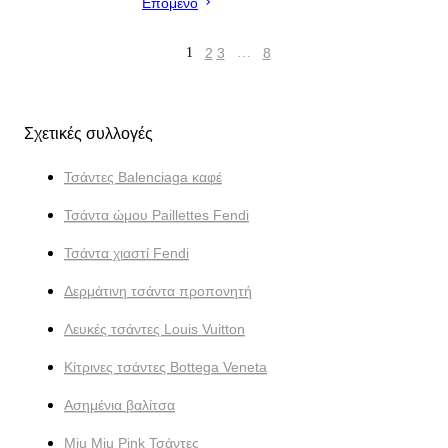
Επόμενο
1
2
3
…
8
Σχετικές συλλογές
Τσάντες Balenciaga καφέ
Τσάντα ώμου Paillettes Fendi
Τσάντα χιαστί Fendi
Δερμάτινη τσάντα προπονητή
Λευκές τσάντες Louis Vuitton
Κίτρινες τσάντες Bottega Veneta
Ασημένια βαλίτσα
Miu Miu Pink Τσάντες