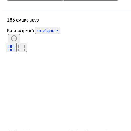
Τοποθεσία
Διαστάσεις
Μάρκα
Μέγεθος ρούχου
185 αντικείμενα
Αντικείμενο
Country of origin
Υλικό
Κατάσταση
Χρώμα
Κατάταξη κατά
συνάφεια
Εποχή
Περιλαμβάνονται αξεσουάρ
Μοτίβο
Μοντέλο