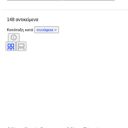
Τοποθεσία
Διαστάσεις
Μάρκα
Μέγεθος ρούχου
148 αντικείμενα
Αντικείμενο
Υλικό
Κατάσταση
Χρώμα
Εποχή
Κατάταξη κατά
συνάφεια
Περιλαμβάνονται αξεσουάρ
Μοτίβο
Μοντέλο