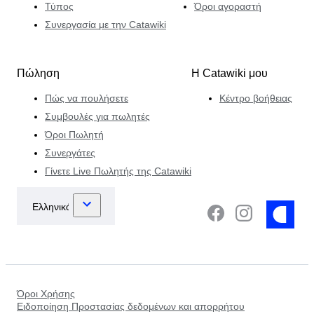
Τύπος
Όροι αγοραστή
Συνεργασία με την Catawiki
Πώληση
Η Catawiki μου
Πώς να πουλήσετε
Κέντρο βοήθειας
Συμβουλές για πωλητές
Όροι Πωλητή
Συνεργάτες
Γίνετε Live Πωλητής της Catawiki
Όροι Χρήσης
Ειδοποίηση Προστασίας δεδομένων και απορρήτου