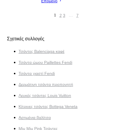
Επόμενο
1
2
3
…
7
Σχετικές συλλογές
Τσάντες Balenciaga καφέ
Τσάντα ώμου Paillettes Fendi
Τσάντα χιαστί Fendi
Δερμάτινη τσάντα προπονητή
Λευκές τσάντες Louis Vuitton
Κίτρινες τσάντες Bottega Veneta
Ασημένια βαλίτσα
Miu Miu Pink Τσάντες