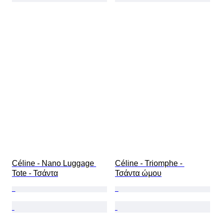
Céline - Nano Luggage 
Céline - Triomphe - 
Tote - Τσάντα
Τσάντα ώμου