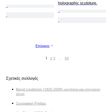
holographic sculpture.
Επόμενο
1
2
3
…
59
Σχετικές συλλογές
Bengt Lindström (1925-2008) μοντέρνα και σύγχρονη
τέχνη
Ζωγραφική Prettau