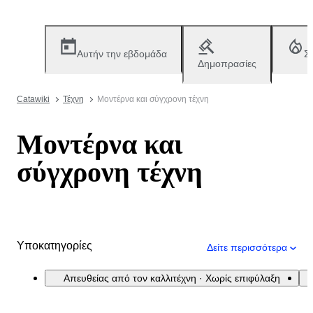
Αυτήν την εβδομάδα
Σ
Δημοπρασίες
Catawiki
Τέχνη
Μοντέρνα και σύγχρονη τέχνη
Μοντέρνα και
σύγχρονη τέχνη
Υποκατηγορίες
Δείτε περισσότερα
Απευθείας από τον καλλιτέχνη · Χωρίς επιφύλαξη