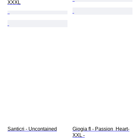
XXXL
Santicri - Uncontained
Giogia fl - Passion  Heart-
XXL -