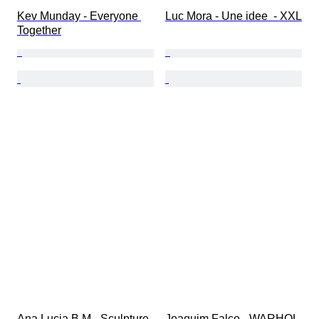
Kev Munday - Everyone 
Luc Mora - Une idee  - XXL
Together
Ana Lucia B.M - Sculpture 
Joaquim Falco - WARHOL 