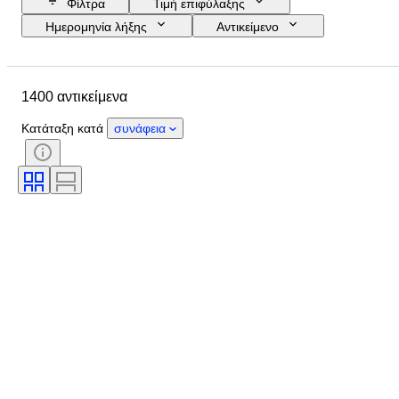
Φίλτρα
Τιμή επιφύλαξης
Ημερομηνία λήξης
Αντικείμενο
Προϋπολογισμός
Μέγεθος
Στυλ
Τεχνική
Καλλιτέχνης
1400 αντικείμενα
Τοποθεσία
Θέμα
Περίοδος
Υπογραφή
Χρώμα
Κατάταξη κατά
συνάφεια
Πωλείται από
Έκδοση