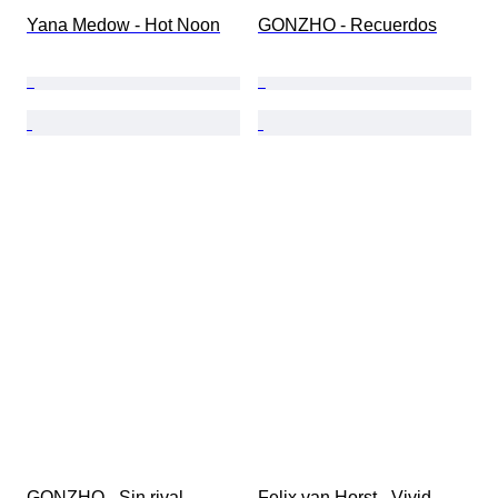
Yana Medow - Hot Noon
GONZHO - Recuerdos
GONZHO - Sin rival
Felix van Horst - Vivid 