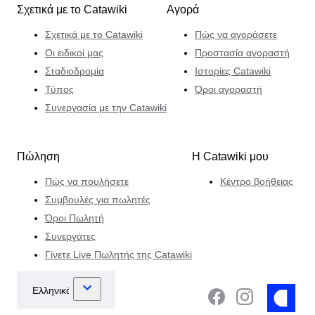
Σχετικά με το Catawiki
Αγορά
Σχετικά με το Catawiki
Πώς να αγοράσετε
Οι ειδικοί μας
Προστασία αγοραστή
Σταδιοδρομία
Ιστορίες Catawiki
Τύπος
Όροι αγοραστή
Συνεργασία με την Catawiki
Πώληση
Η Catawiki μου
Πώς να πουλήσετε
Κέντρο βοήθειας
Συμβουλές για πωλητές
Όροι Πωλητή
Συνεργάτες
Γίνετε Live Πωλητής της Catawiki