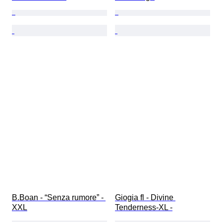
B.Boan - “Senza rumore” - 
Giogia fl - Divine 
XXL
Tenderness-XL -