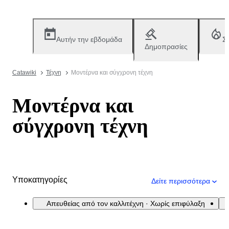
Αυτήν την εβδομάδα
Σ
Δημοπρασίες
Catawiki
Τέχνη
Μοντέρνα και σύγχρονη τέχνη
Μοντέρνα και
σύγχρονη τέχνη
Υποκατηγορίες
Δείτε περισσότερα
Απευθείας από τον καλλιτέχνη · Χωρίς επιφύλαξη