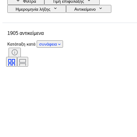
Φίλτρα
Τιμή επιφύλαξης
Ημερομηνία λήξης
Αντικείμενο
Προϋπολογισμός
Μέγεθος
Στυλ
Τεχνική
Καλλιτέχνης
1905 αντικείμενα
Τοποθεσία
Θέμα
Περίοδος
Υπογραφή
Χρώμα
Κατάταξη κατά
συνάφεια
Πωλείται από
Έκδοση