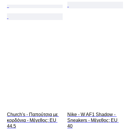
Church's - Παπούτσια με 
Nike - W AF1 Shadow - 
κορδόνια - Mέγεθος: EU 
Sneakers - Mέγεθος: EU 
44.5
40