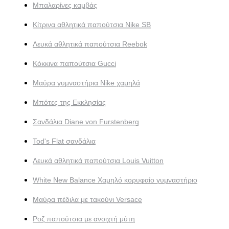
Μπαλαρίνες καμβάς
Κίτρινα αθλητικά παπούτσια Nike SB
Λευκά αθλητικά παπούτσια Reebok
Κόκκινα παπούτσια Gucci
Μαύρα γυμναστήρια Nike χαμηλά
Μπότες της Εκκλησίας
Σανδάλια Diane von Furstenberg
Tod's Flat σανδάλια
Λευκά αθλητικά παπούτσια Louis Vuitton
White New Balance Χαμηλό κορυφαίο γυμναστήριο
Μαύρα πέδιλα με τακούνι Versace
Ροζ παπούτσια με ανοιχτή μύτη