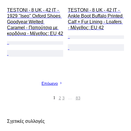
TESTONI - 8 UK - 42 IT - 
TESTONI - 8 UK - 42 IT - 
1929 "Iseo" Oxford Shoes 
Ankle Boot Buffalo Printed 
Goodyear Welted 
Calf + Fur Lining - Loafers 
Caramel - Παπούτσια με 
- Mέγεθος: EU 42
κορδόνια - Mέγεθος: EU 42
Επόμενο
1
2
3
…
83
Σχετικές συλλογές