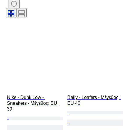
Υπογραφή
Χρώμα
Εποχή
Περιλαμβάνονται αξεσουάρ
Μοτίβο
Μοντέλο
Nike - Dunk Low - 
Bally - Loafers - Mέγεθος: 
Sneakers - Mέγεθος: EU 
EU 40
39