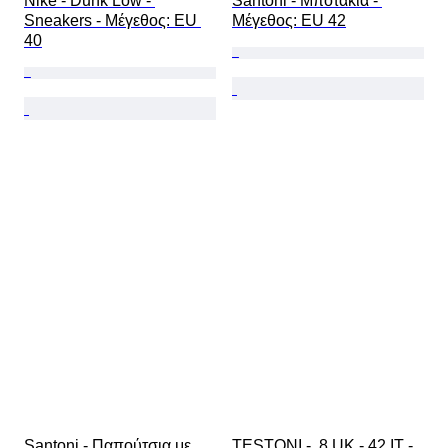
Nike - Dunk Low - 
Santoni - Μποτάκια - 
Sneakers - Mέγεθος: EU 
Mέγεθος: EU 42
40
Santoni - Παπούτσια με 
TESTONI -  8 UK - 42 IT - 