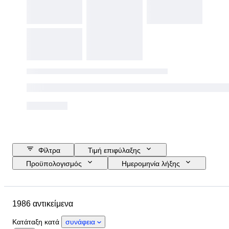
Φίλτρα
Τιμή επιφύλαξης
Προϋπολογισμός
Ημερομηνία λήξης
Τοποθεσία
Μάρκα
Μέγεθος παπουτσιού
Αντικείμενο
1986 αντικείμενα
Country of origin
Υλικό
Φύλο
Κατάσταση
Κατάταξη κατά
συνάφεια