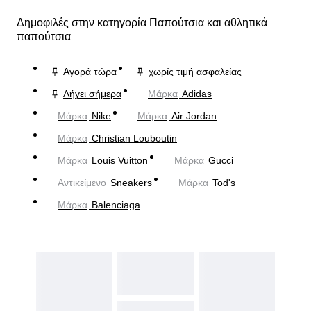
Δημοφιλές στην κατηγορία Παπούτσια και αθλητικά
παπούτσια
Αγορά τώρα
χωρίς τιμή ασφαλείας
Λήγει σήμερα
Μάρκα
Adidas
Μάρκα
Nike
Μάρκα
Air Jordan
Μάρκα
Christian Louboutin
Μάρκα
Louis Vuitton
Μάρκα
Gucci
Αντικείμενο
Sneakers
Μάρκα
Tod's
Μάρκα
Balenciaga