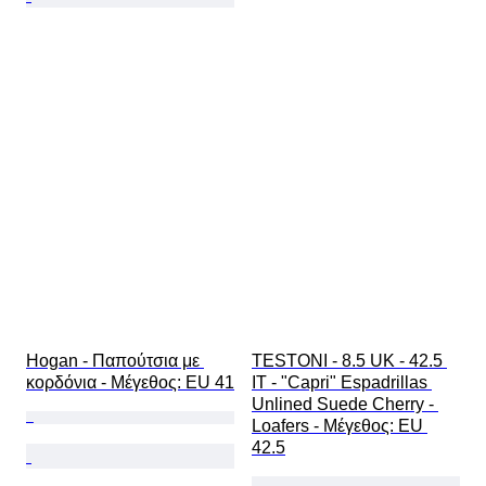
Hogan - Παπούτσια με 
TESTONI - 8.5 UK - 42.5 
κορδόνια - Mέγεθος: EU 41
IT - "Capri" Espadrillas 
Unlined Suede Cherry - 
Loafers - Mέγεθος: EU 
42.5