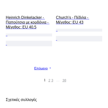
Heinrich Dinkelacker - 
Church's - Πέδιλα - 
Παπούτσια με κορδόνια - 
Mέγεθος: EU 43
Mέγεθος: EU 40.5
Επόμενο
1
2
3
…
38
Σχετικές συλλογές