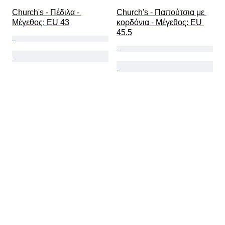
Church's - Πέδιλα - 
Church's - Παπούτσια με 
Mέγεθος: EU 43
κορδόνια - Mέγεθος: EU 
45.5