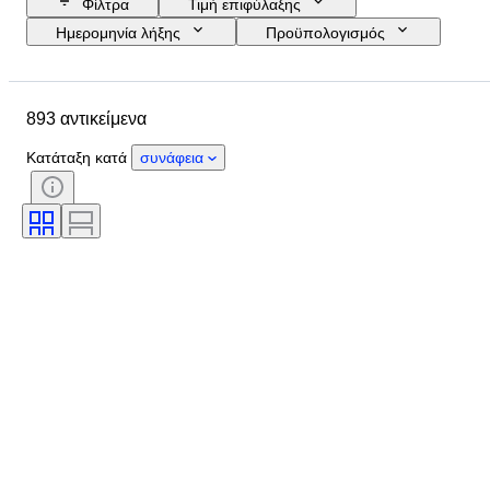
Φίλτρα
Τιμή επιφύλαξης
Ημερομηνία λήξης
Προϋπολογισμός
Τοποθεσία
Μάρκα
Μέγεθος παπουτσιού
Αντικείμενο
893 αντικείμενα
Country of origin
Υλικό
Φύλο
Κατάσταση
Χρώμα
Κατάταξη κατά
συνάφεια
Εποχή
Περιλαμβάνονται αξεσουάρ
Μοτίβο