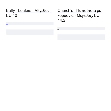
Bally - Loafers - Mέγεθος: 
Church's - Παπούτσια με 
EU 40
κορδόνια - Mέγεθος: EU 
44.5