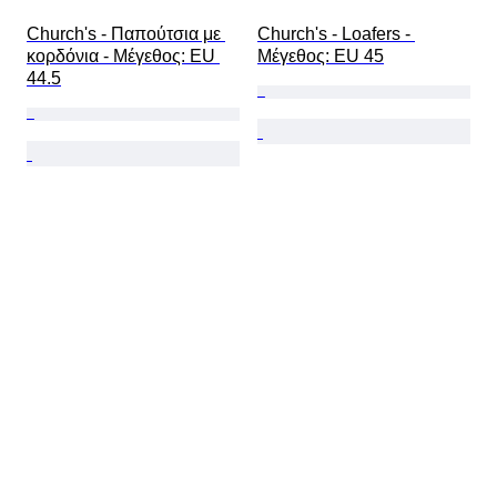
Church's - Παπούτσια με 
Church's - Loafers - 
κορδόνια - Mέγεθος: EU 
Mέγεθος: EU 45
44.5