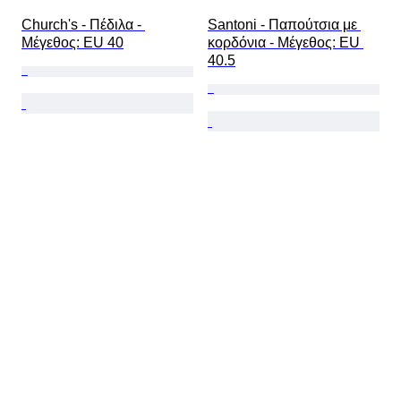
Church's - Πέδιλα - 
Santoni - Παπούτσια με 
Mέγεθος: EU 40
κορδόνια - Mέγεθος: EU 
40.5