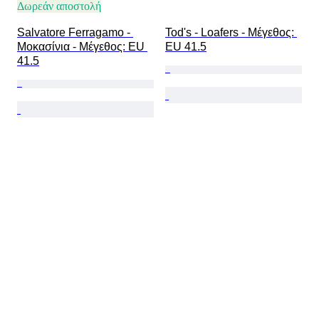
Δωρεάν αποστολή
Salvatore Ferragamo - 
Tod's - Loafers - Mέγεθος: 
Μοκασίνια - Mέγεθος: EU 
EU 41.5
41.5