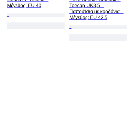
Mέγεθος: EU 40
Toecap-UK8,5 - 
Παπούτσια με κορδόνια - 
Mέγεθος: EU 42.5