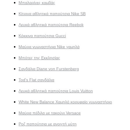
Μπαλαρίνες καμβάς
Κίτρινα αθλητικά παπούτσια Nike SB
Λευκά αθλητικά παπούτσια Reebok
Κόκκινα παπούτσια Gucci
Μαύρα γυμναστήρια Nike χαμηλά
Μπότες της Εκκλησίας
Σανδάλια Diane von Furstenberg
Tod's Flat σανδάλια
Λευκά αθλητικά παπούτσια Louis Vuitton
White New Balance Χαμηλό κορυφαίο γυμναστήριο
Μαύρα πέδιλα με τακούνι Versace
Ροζ παπούτσια με ανοιχτή μύτη