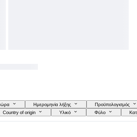
τώρα
Ημερομηνία λήξης
Προϋπολογισμός
Country of origin
Υλικό
Φύλο
Κατ