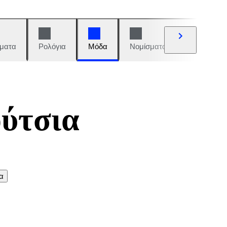
ματα
Ρολόγια
Μόδα
Νομίσματα και γραμματόση
ούτσια
α