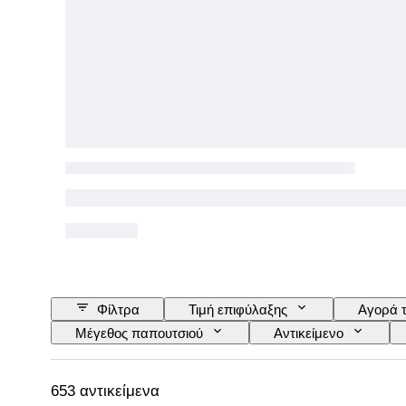
Φίλτρα
Τιμή επιφύλαξης
Αγορά 
Μέγεθος παπουτσιού
Αντικείμενο
Περιλαμβάνονται αξεσουάρ
Μοτίβο
653 αντικείμενα