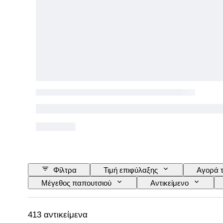
Φίλτρα
Τιμή επιφύλαξης
Αγορά 
Μέγεθος παπουτσιού
Αντικείμενο
Εποχή
Περιλαμβάνονται αξεσουάρ
413 αντικείμενα