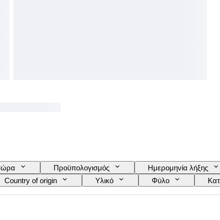
τώρα
Προϋπολογισμός
Ημερομηνία λήξης
Country of origin
Υλικό
Φύλο
Κατ
Μοτίβο
Μοντέλο