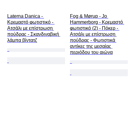
Laterna Danica - 
Fog & Mørup - Jo 
Κρεμαστό φωτιστικό - 
Hammerborg - Κρεμαστό 
Ατσάλι με επίστρωση 
φωτιστικό (2) - Πόκερ - 
πούδρας - Σκανδιναβική 
Ατσάλι με επίστρωση 
λάμπα βίντατζ
πούδρας - Φωτιστικά 
αντίκες της μεσαίας 
περιόδου του αιώνα