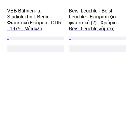
VEB Bühnen- u. 
Beisl Leuchte - Beisl 
Studiotechnik Berlin - 
Leuchte - Επιτραπέζιο 
Φωτιστικό θεάτρου - DDR 
φωτιστικό (2) - Χρώμιο - 
- 1975 - Μέταλλο
Beisl Leuchte λάμπες