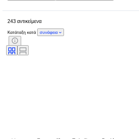
Ημερομηνία λήξης
Μέγεθος
Τοποθεσία
Διαστάσεις
243 αντικείμενα
Μάρκα
Αντικείμενο
Country of origin
Υλικό
Κατάταξη κατά
συνάφεια
Κατάσταση
Περίοδος
Στυλ
Χρώμα
Ναυτικό φωτιστικό
Εποχή
Δημιουργός
Μοντέλο