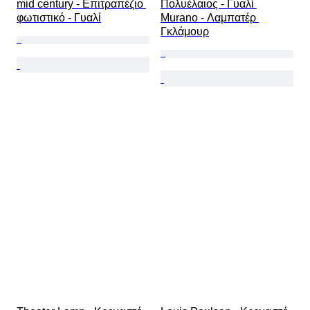
mid century - Επιτραπέζιο 
Πολυέλαιος - Γυαλί 
φωτιστικό - Γυαλί
Murano - Λαμπατέρ 
Γκλάμουρ