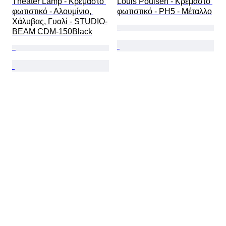
Theater Lamp - Κρεμαστό 
Louis Poulsen - Κρεμαστό 
φωτιστικό - Αλουμίνιο, 
φωτιστικό - PH5 - Μέταλλο
Χάλυβας, Γυαλί - STUDIO-
BEAM CDM-150Black