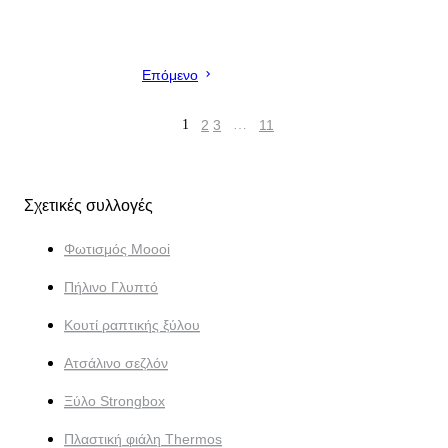
Επόμενο
1
2
3
…
11
Σχετικές συλλογές
Φωτισμός Moooi
Πήλινο Γλυπτό
Κουτί ραπτικής ξύλου
Ατσάλινο σεζλόν
Ξύλο Strongbox
Πλαστική φιάλη Thermos