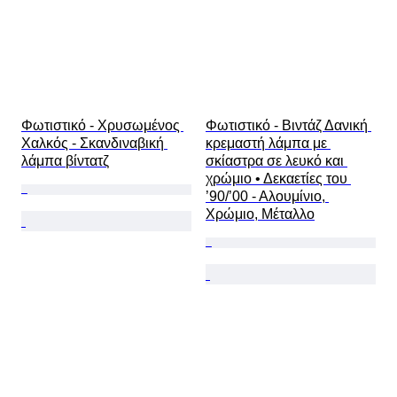
Φωτιστικό - Χρυσωμένος 
Φωτιστικό - Βιντάζ Δανική 
Χαλκός - Σκανδιναβική 
κρεμαστή λάμπα με 
λάμπα βίντατζ
σκίαστρα σε λευκό και 
χρώμιο • Δεκαετίες του 
’90/’00 - Αλουμίνιο, 
Χρώμιο, Μέταλλο