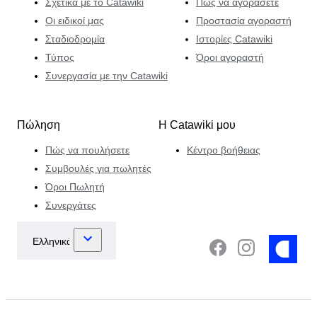
Σχετικά με το Catawiki
Πώς να αγοράσετε
Οι ειδικοί μας
Προστασία αγοραστή
Σταδιοδρομία
Ιστορίες Catawiki
Τύπος
Όροι αγοραστή
Συνεργασία με την Catawiki
Πώληση
Η Catawiki μου
Πώς να πουλήσετε
Κέντρο βοήθειας
Συμβουλές για πωλητές
Όροι Πωλητή
Συνεργάτες