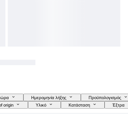
τώρα
Ημερομηνία λήξης
Προϋπολογισμός
f origin
Υλικό
Κατάσταση
Έξτρα
Έκδοση
Γλώσσα
Χρώμα
Πωλε
a
Δημιουργός
Προέλευση