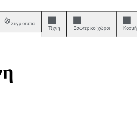
Στιγμιότυπα
Τέχνη
Εσωτερικοί χώροι
Κοσμή
νη