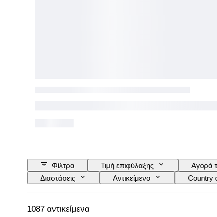
Φίλτρα
Τιμή επιφύλαξης
Αγορά 
Διαστάσεις
Αντικείμενο
Country o
Στυλ
Τεχνική
Υπογραφή
Εποχή
Απόδοση
Original/ Replic
1087 αντικείμενα