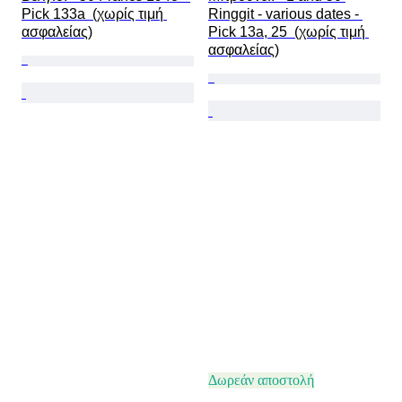
Pick 133a  (χωρίς τιμή 
Ringgit - various dates - 
ασφαλείας)
Pick 13a, 25  (χωρίς τιμή 
ασφαλείας)
Δωρεάν αποστολή