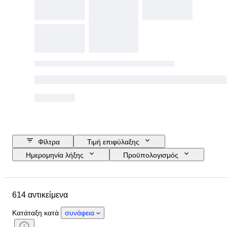
Φίλτρα
Τιμή επιφύλαξης
Ημερομηνία λήξης
Προϋπολογισμός
Τοποθεσία
Αντικείμενο
Country of origin
Κατάσταση
614 αντικείμενα
Πιστοποίηση
Θέμα
Νόμισμα
Εποχή
Κατάταξη κατά
συνάφεια