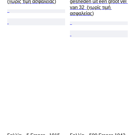
(χωρίς τιμή ασφαλείας)
gesneden uit een groot vel 
van 32  (χωρίς τιμή 
ασφαλείας)