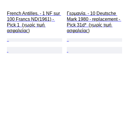
French Antilles. - 1 NF sur 
Γερμανία. - 10 Deutsche 
100 Francs ND(1961) - 
Mark 1980 - replacement - 
Pick 1  (χωρίς τιμή 
Pick 31d*  (χωρίς τιμή 
ασφαλείας)
ασφαλείας)