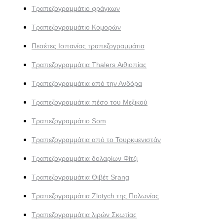
Τραπεζογραμμάτιο φράγκων
Τραπεζογραμμάτιο Κομορών
Πεσέτες Ισπανίας τραπεζογραμμάτια
Τραπεζογραμμάτια Thalers Αιθιοπίας
Τραπεζογραμμάτια από την Ανδόρα
Τραπεζογραμμάτια πέσο του Μεξικού
Τραπεζογραμμάτιο Som
Τραπεζογραμμάτια από το Τουρκμενιστάν
Τραπεζογραμμάτια δολαρίων Φίτζι
Τραπεζογραμμάτια Θιβέτ Srang
Τραπεζογραμμάτια Zlotych της Πολωνίας
Τραπεζογραμμάτια λιρών Σκωτίας