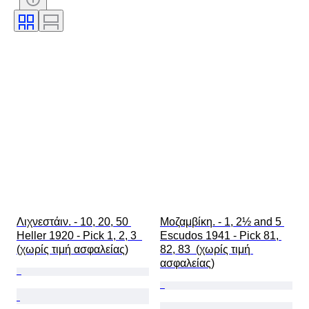
Λιχνεστάιν. - 10, 20, 50 
Μοζαμβίκη. - 1, 2½ and 5 
Heller 1920 - Pick 1, 2, 3  
Escudos 1941 - Pick 81, 
(χωρίς τιμή ασφαλείας)
82, 83  (χωρίς τιμή 
ασφαλείας)