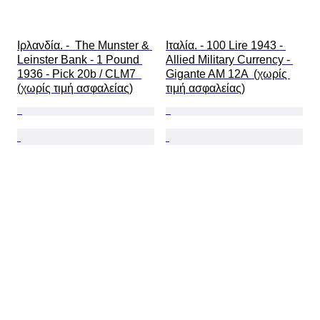
Ιρλανδία. -  The Munster & 
Ιταλία. - 100 Lire 1943 - 
Leinster Bank - 1 Pound 
Allied Military Currency - 
1936 - Pick 20b / CLM7  
Gigante AM 12A  (χωρίς 
(χωρίς τιμή ασφαλείας)
τιμή ασφαλείας)