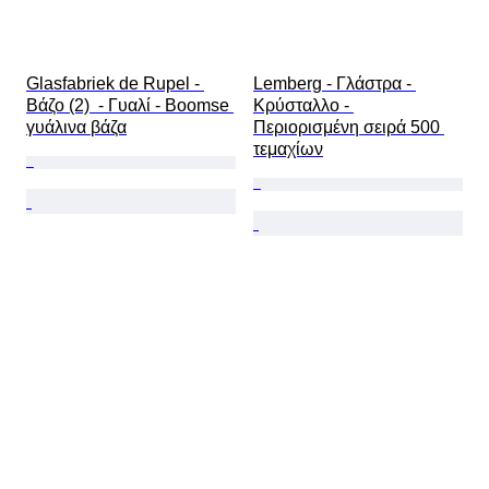
Glasfabriek de Rupel - 
Lemberg - Γλάστρα - 
Βάζο (2)  - Γυαλί - Boomse 
Κρύσταλλο - 
γυάλινα βάζα
Περιορισμένη σειρά 500 
τεμαχίων