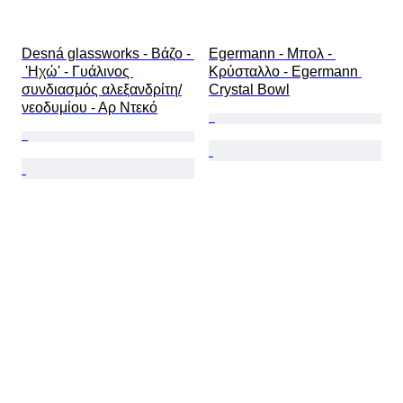
Desná glassworks - Βάζο - 
Egermann - Μπολ - 
 'Ηχώ' - Γυάλινος 
Κρύσταλλο - Egermann 
συνδιασμός αλεξανδρίτη/
Crystal Bowl
νεοδυμίου - Αρ Ντεκό