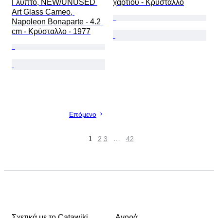
Γλυπτό, NEW/UNUSED 
χαρτιού - Κρύσταλλο
Art Glass Cameo, 
Napoleon Bonaparte - 4.2 
cm - Κρύσταλλο - 1977
Επόμενο
1
2
3
…
42
Σχετικά με το Catawiki
Αγορά