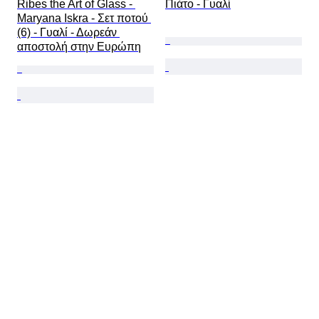
Ribes the Art of Glass - 
Πιάτο - Γυαλί
Maryana Iskra - Σετ ποτού 
(6) - Γυαλί - Δωρεάν 
αποστολή στην Ευρώπη