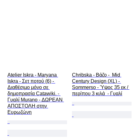
Atelier Iskra - Maryana 
Chribska - Βάζο -  Mid 
Iskra - Σετ ποτού (6) - 
Century Design (XL) - 
Διαθέσιμο μόνο σε 
Sommerso - Ύψος 35 εκ / 
δημοπρασία Catawiki. - 
περίπου 3 κιλά  - Γυαλί
Γυαλί Murano - ΔΩΡΕΑΝ 
ΑΠΟΣΤΟΛΗ στην 
Ευρωζώνη