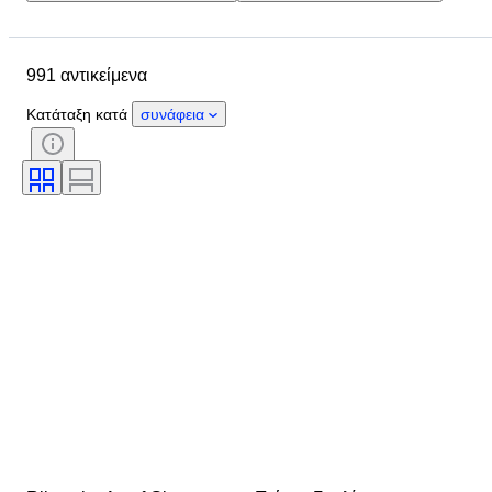
Τοποθεσία
Μέγεθος
Διαστάσεις
Μάρκα
991 αντικείμενα
Αντικείμενο
Country of origin
Υλικό
Φύλο
Κατάσταση
Κατάταξη κατά
συνάφεια
Περίοδος
Πιστοποίηση
Λεπττότητα
Θέμα
Στυλ
Τεχνική
Υπογραφή
Έκδοση
Χρώμα
Καλλιτέχνης
Πωλείται από
Decor
Εποχή
Δημιουργός
Μοντέλο