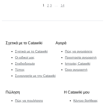
1
2
3
…
14
Σχετικά με το Catawiki
Αγορά
Σχετικά με το Catawiki
Πώς να αγοράσετε
Οι ειδικοί μας
Προστασία αγοραστή
Σταδιοδρομία
Ιστορίες Catawiki
Τύπος
Όροι αγοραστή
Συνεργασία με την Catawiki
Πώληση
Η Catawiki μου
Πώς να πουλήσετε
Κέντρο βοήθειας