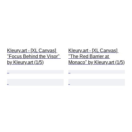
Kleury.art - [XL Canvas] 
Kleury.art - [XL Canvas] 
"Focus Behind the Visor" 
"The Red Barrier at 
by Kleury.art (1/5)
Monaco" by Kleury.art (1/5)