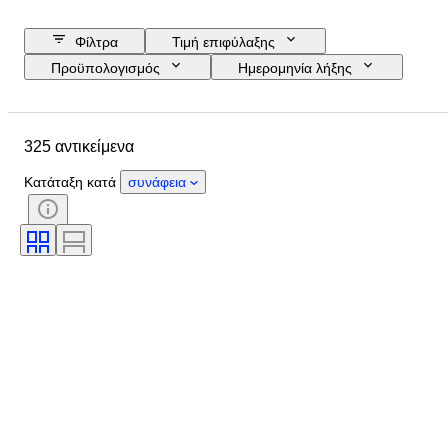
Φίλτρα
Τιμή επιφύλαξης
Προϋπολογισμός
Ημερομηνία λήξης
Τοποθεσία
Μάρκα
Αντικείμενο
Country of origin
325 αντικείμενα
Υλικό
Κατάσταση
Έξτρα
Περίοδος
Θέμα
Στυλ
Κατάταξη κατά
συνάφεια
Τεχνική
Υπογραφή
Έκδοση
Χρώμα
Αθλητισμός
Αθλητική εκδήλωση
Size
Πωλείται από
Είδος αθλητικών αναμνηστικών
Athlete
Αθλητική ομάδα
Εποχή
Original/ Replica