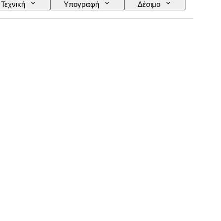
Τεχνική
Υπογραφή
Δέσιμο
ίται από
Τύπος κυαλίων