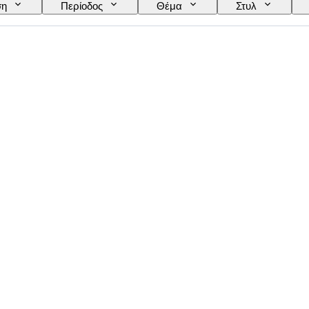
ση
Περίοδος
Θέμα
Στυλ
Τοποθέτηση φακού
Original/ Replica
Πωλε
Εποχή
Δημιουργός