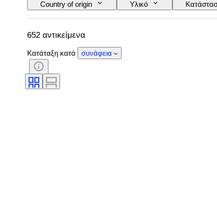
Country of origin
Υλικό
Κατάστα
Έκδοση
Γλώσσα
Χρώμα
Δοκιμάστηκε και λειτουργεί
Film type
652 αντικείμενα
Κατάταξη κατά
συνάφεια