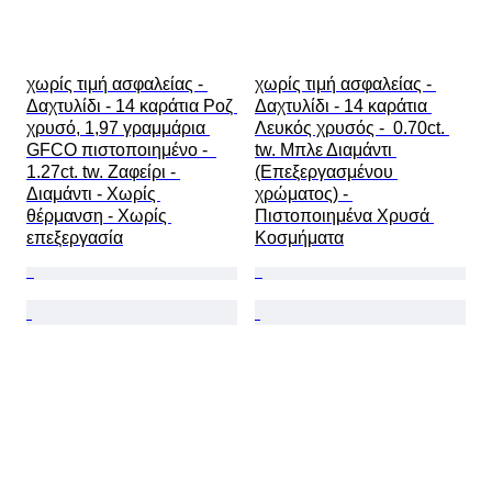
χωρίς τιμή ασφαλείας - 
χωρίς τιμή ασφαλείας - 
Δαχτυλίδι - 14 καράτια Ροζ 
Δαχτυλίδι - 14 καράτια 
χρυσό, 1,97 γραμμάρια 
Λευκός χρυσός -  0.70ct. 
GFCO πιστοποιημένο -  
tw. Μπλε Διαμάντι 
1.27ct. tw. Ζαφείρι - 
(Επεξεργασμένου 
Διαμάντι - Χωρίς 
χρώματος) - 
θέρμανση - Χωρίς 
Πιστοποιημένα Χρυσά 
επεξεργασία
Κοσμήματα