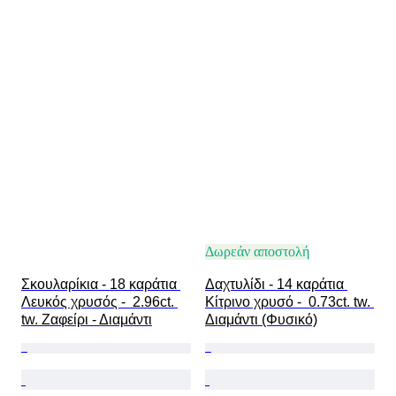
Δωρεάν αποστολή
Σκουλαρίκια - 18 καράτια 
Δαχτυλίδι - 14 καράτια 
Λευκός χρυσός -  2.96ct. 
Κίτρινο χρυσό -  0.73ct. tw. 
tw. Ζαφείρι - Διαμάντι
Διαμάντι (Φυσικό)