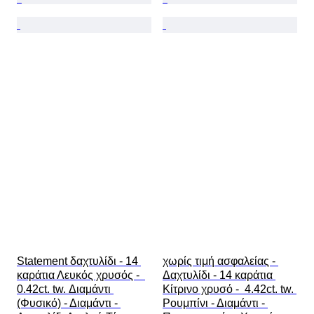
Statement δαχτυλίδι - 14 
χωρίς τιμή ασφαλείας - 
καράτια Λευκός χρυσός -  
Δαχτυλίδι - 14 καράτια 
0.42ct. tw. Διαμάντι 
Κίτρινο χρυσό -  4.42ct. tw. 
(Φυσικό) - Διαμάντι - 
Ρουμπίνι - Διαμάντι - 