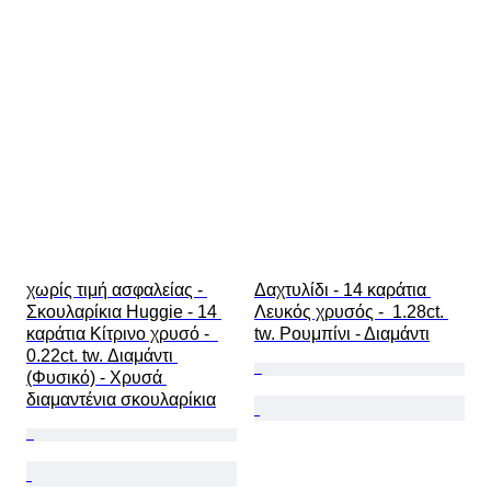
χωρίς τιμή ασφαλείας - 
Δαχτυλίδι - 14 καράτια 
Σκουλαρίκια Huggie - 14 
Λευκός χρυσός -  1.28ct. 
καράτια Κίτρινο χρυσό -  
tw. Ρουμπίνι - Διαμάντι
0.22ct. tw. Διαμάντι 
(Φυσικό) - Χρυσά 
διαμαντένια σκουλαρίκια