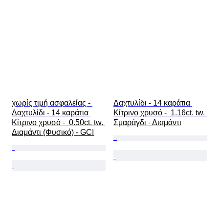
χωρίς τιμή ασφαλείας - 
Δαχτυλίδι - 14 καράτια 
Δαχτυλίδι - 14 καράτια 
Κίτρινο χρυσό -  1.16ct. tw. 
Κίτρινο χρυσό -  0.50ct. tw. 
Σμαράγδι - Διαμάντι
Διαμάντι (Φυσικό) - GCI