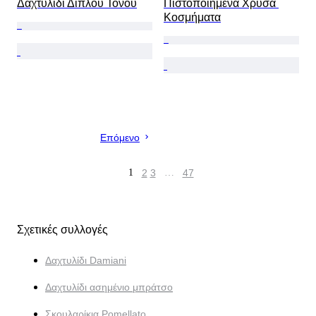
Δαχτυλίδι Διπλού Τόνου
Πιστοποιημένα Χρυσά 
Κοσμήματα
Επόμενο
1
2
3
…
47
Σχετικές συλλογές
Δαχτυλίδι Damiani
Δαχτυλίδι ασημένιο μπράτσο
Σκουλαρίκια Pomellato