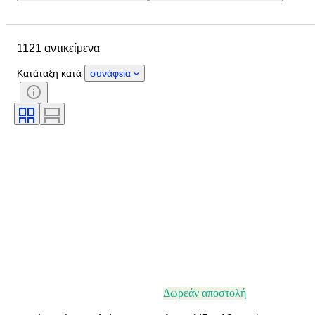
Τοποθεσία
Μάρκα
Αντικείμενο
Country of origin
1121 αντικείμενα
Υλικό
Φύλο
Κατάσταση
Λίθος
Πιστοποίηση
Κατάταξη κατά
συνάφεια
Λεπττότητα
Κοπή
Καθαρότητα
Βαθμίδα χρώματος
Ακριβές χρώμα
Διαφάνεια πολύτιμων λίθων
Treatment
Μέγεθος στο αντικείμενο
Λάμψη μαργαριταριού
Ένταση φαντεζί χρώματος
Φαντεζί χρωματικός τόνος
Ποιότητα επιφάνειας μαργαριταριών
Εποχή
Τύπος διαμαντιού
Δωρεάν αποστολή