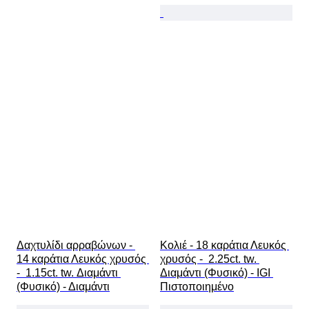
Δαχτυλίδι αρραβώνων - 
Κολιέ - 18 καράτια Λευκός 
14 καράτια Λευκός χρυσός 
χρυσός -  2.25ct. tw. 
-  1.15ct. tw. Διαμάντι 
Διαμάντι (Φυσικό) - IGI 
(Φυσικό) - Διαμάντι
Πιστοποιημένο