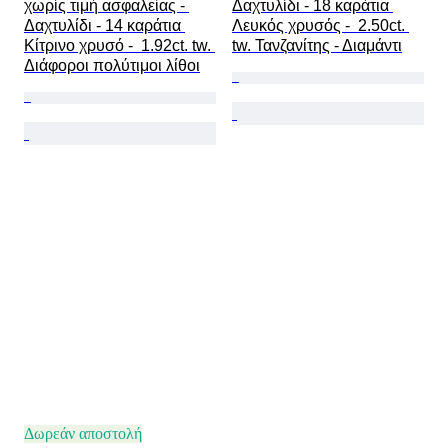
χωρίς τιμή ασφαλείας - 
Δαχτυλίδι - 18 καράτια 
Δαχτυλίδι - 14 καράτια 
Λευκός χρυσός -  2.50ct. 
Κίτρινο χρυσό -  1.92ct. tw. 
tw. Τανζανίτης - Διαμάντι
Διάφοροι πολύτιμοι λίθοι
Δωρεάν αποστολή