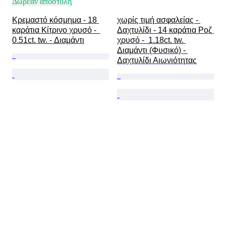
Δωρεάν αποστολή
Κρεμαστό κόσμημα - 18 
χωρίς τιμή ασφαλείας - 
καράτια Κίτρινο χρυσό -  
Δαχτυλίδι - 14 καράτια Ροζ 
0.51ct. tw. - Διαμάντι
χρυσό -  1.18ct. tw. 
Διαμάντι (Φυσικό) - 
Δαχτυλίδι Αιωνιότητας