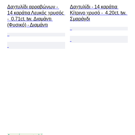
Δαχτυλίδι αρραβώνων - 
Δαχτυλίδι - 14 καράτια 
14 καράτια Λευκός χρυσός 
Κίτρινο χρυσό -  4.20ct. tw. 
-  0.71ct. tw. Διαμάντι 
Σμαράγδι
(Φυσικό) - Διαμάντι