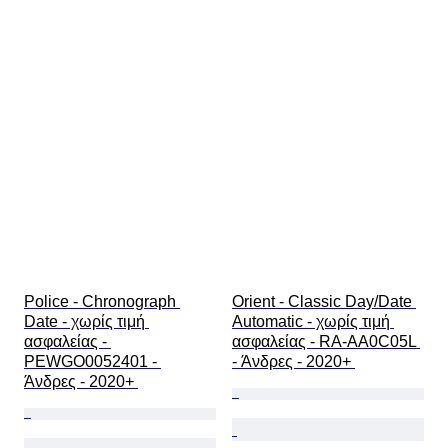
Police - Chronograph 
Orient - Classic Day/Date 
Date - χωρίς τιμή 
Automatic - χωρίς τιμή 
ασφαλείας - 
ασφαλείας - RA-AA0C05L 
PEWGO0052401 - 
- Άνδρες - 2020+ 
Άνδρες - 2020+ 