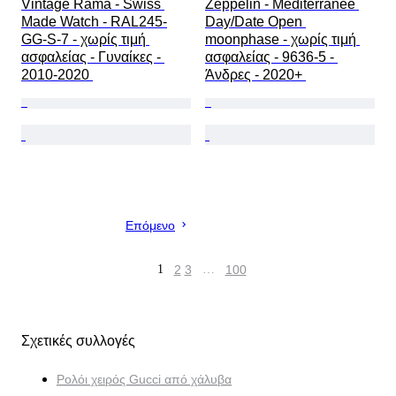
Vintage Rama - Swiss 
Zeppelin - Méditerranée 
Made Watch - RAL245-
Day/Date Open 
GG-S-7 - χωρίς τιμή 
moonphase - χωρίς τιμή 
ασφαλείας - Γυναίκες - 
ασφαλείας - 9636-5 - 
2010-2020 
Άνδρες - 2020+ 
Επόμενο
1
2
3
…
100
Σχετικές συλλογές
Ρολόι χειρός Gucci από χάλυβα