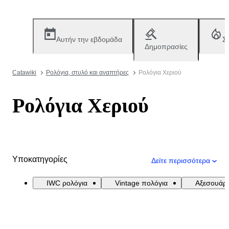
Αυτήν την εβδομάδα
Σ
Δημοπρασίες
Catawiki
Ρολόγια, στυλό και αναπτήρες
Ρολόγια Χεριού
Ρολόγια Χεριού
Υποκατηγορίες
Δείτε περισσότερα
IWC ρολόγια
Vintage πολόγια
Αξεσουάρ