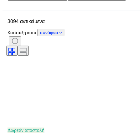
Τοποθεσία
Μάρκα
Διάμετρος θήκης
3094 αντικείμενα
Λουράκι ρολογιού - μήκος
Αντικείμενο
Υλικό
Φύλο
Κατάσταση
Κατάταξη κατά
συνάφεια
Περίοδος
Χρώμα
Κίνηση ρολογιού
Λουράκι ρολογιού - υλικό
Μοντέλο
Δωρεάν αποστολή