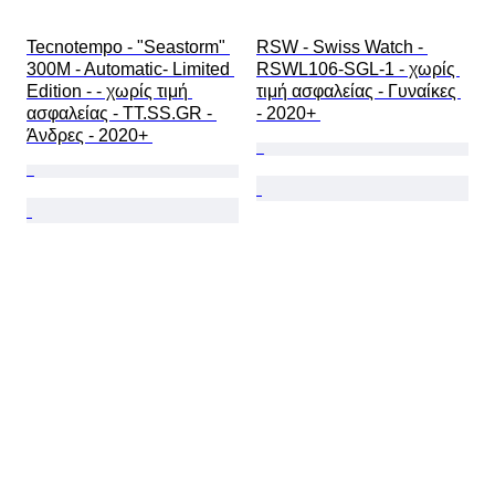
Tecnotempo - "Seastorm" 
RSW - Swiss Watch - 
300M - Automatic- Limited 
RSWL106-SGL-1 - χωρίς 
Edition - - χωρίς τιμή 
τιμή ασφαλείας - Γυναίκες 
ασφαλείας - TT.SS.GR - 
- 2020+ 
Άνδρες - 2020+ 