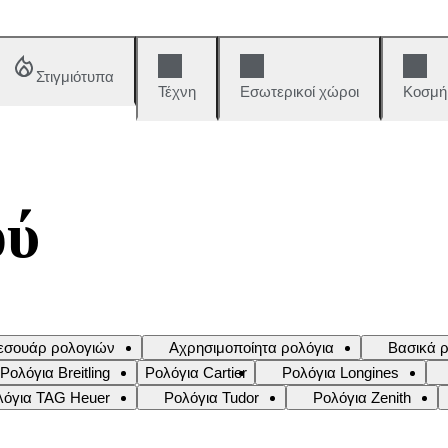
Στιγμιότυπα
Τέχνη
Εσωτερικοί χώροι
Κοσμή
ού
εσουάρ ρολογιών
Αχρησιμοποίητα ρολόγια
Βασικά ρ
Ρολόγια Breitling
Ρολόγια Cartier
Ρολόγια Longines
λόγια TAG Heuer
Ρολόγια Tudor
Ρολόγια Zenith