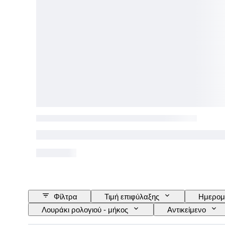
Φίλτρα
Τιμή επιφύλαξης
Ημερομ
Λουράκι ρολογιού - μήκος
Αντικείμενο
Κίνηση ρολογιού
Λουράκι ρολογιού - υλικό