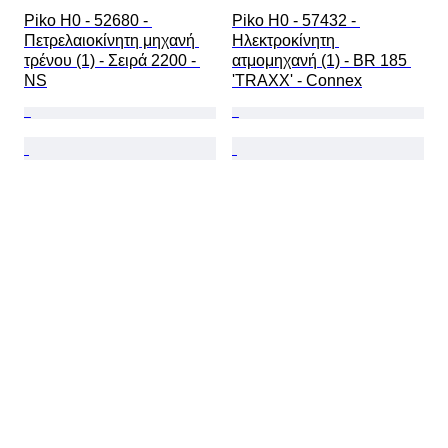
Piko H0 - 52680 - 
Piko H0 - 57432 - 
Πετρελαιοκίνητη μηχανή 
Ηλεκτροκίνητη 
τρένου (1) - Σειρά 2200 - 
ατμομηχανή (1) - BR 185 
NS
'TRAXX' - Connex