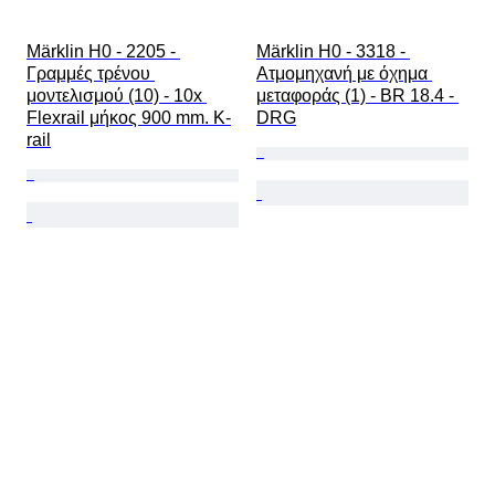
Märklin H0 - 2205 - 
Märklin H0 - 3318 - 
Γραμμές τρένου 
Ατμομηχανή με όχημα 
μοντελισμού (10) - 10x 
μεταφοράς (1) - BR 18.4 - 
Flexrail μήκος 900 mm. K-
DRG
rail