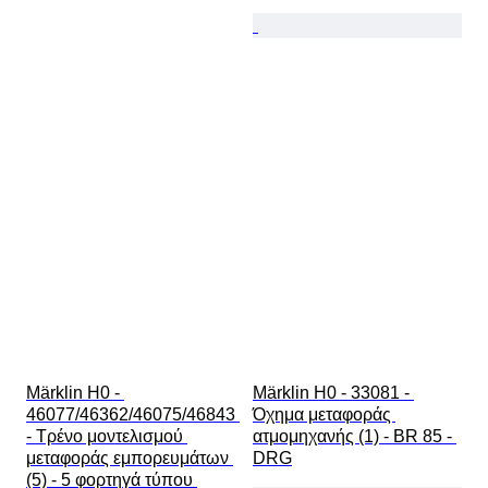
Märklin H0 - 
Märklin H0 - 33081 - 
46077/46362/46075/46843 
Όχημα μεταφοράς 
- Τρένο μοντελισμού 
ατμομηχανής (1) - BR 85 - 
μεταφοράς εμπορευμάτων 
DRG
(5) - 5 φορτηγά τύπου 