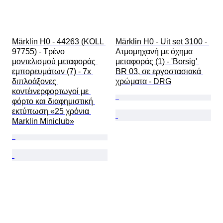
Märklin H0 - 44263 (KOLL 
Märklin H0 - Uit set 3100 - 
97755) - Τρένο 
Ατμομηχανή με όχημα 
μοντελισμού μεταφοράς 
μεταφοράς (1) - 'Borsig' 
εμπορευμάτων (7) - 7x 
BR 03, σε εργοστασιακά 
διπλοάξονες 
χρώματα - DRG
κοντέινερφορτωγοί με 
φόρτο και διαφημιστική 
εκτύπωση «25 χρόνια 
Marklin Miniclub»