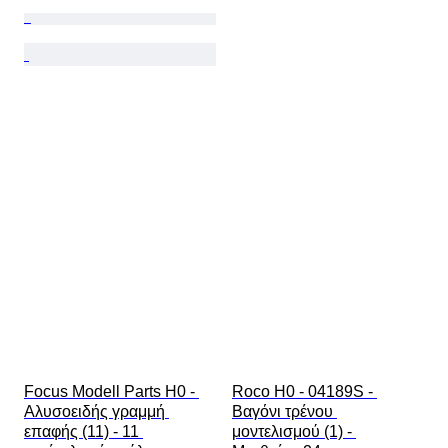
Focus Modell Parts H0 - 
Roco H0 - 04189S - 
Αλυσοειδής γραμμή 
Βαγόνι τρένου 
επαφής (11) - 11 
μοντελισμού (1) - 