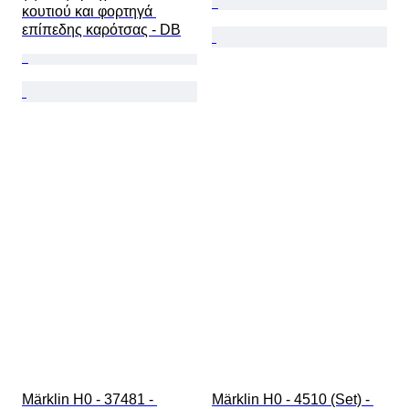
κουτιού και φορτηγά 
επίπεδης καρότσας - DB
Märklin H0 - 37481 - 
Märklin H0 - 4510 (Set) - 