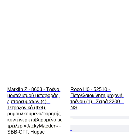
Märklin Z - 8603 - Τρένο 
Roco H0 - 52510 - 
μοντελισμού μεταφοράς 
Πετρελαιοκίνητη μηχανή 
εμπορευμάτων (4) - 
τρένου (1) - Σειρά 2200 - 
Τετραξονικό (4x4) 
NS
ρυμουλκούμενο/φορητής 
κοντέινερ επιβαρυμένο με 
τρέιλερ «JackyMaeder» - 
SBB-CFF, Hupac