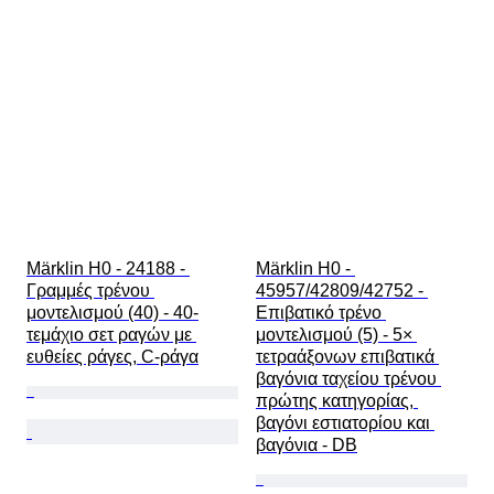
Märklin H0 - 24188 - 
Märklin H0 - 
Γραμμές τρένου 
45957/42809/42752 - 
μοντελισμού (40) - 40-
Επιβατικό τρένο 
τεμάχιο σετ ραγών με 
μοντελισμού (5) - 5× 
ευθείες ράγες, C-ράγα
τετραάξονων επιβατικά 
βαγόνια ταχείου τρένου 
πρώτης κατηγορίας, 
βαγόνι εστιατορίου και 
βαγόνια - DB