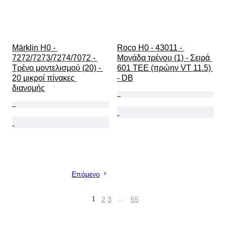
Märklin H0 - 
Roco H0 - 43011 - 
7272/7273/7274/7072 - 
Μονάδα τρένου (1) - Σειρά 
Τρένο μοντελισμού (20) - 
601 TEE (πρώην VT 11.5) 
20 μικροί πίνακες 
- DB
διανομής
Επόμενο
1
2
3
…
55