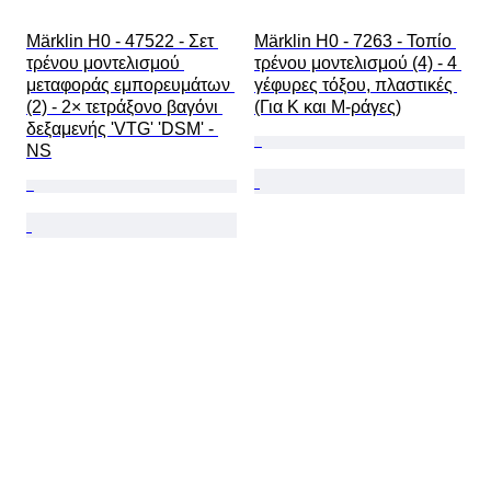
Märklin H0 - 47522 - Σετ 
Märklin H0 - 7263 - Τοπίο 
τρένου μοντελισμού 
τρένου μοντελισμού (4) - 4 
μεταφοράς εμπορευμάτων 
γέφυρες τόξου, πλαστικές 
(2) - 2× τετράξονο βαγόνι 
(Για K και M-ράγες)
δεξαμενής 'VTG' 'DSM' - 
NS