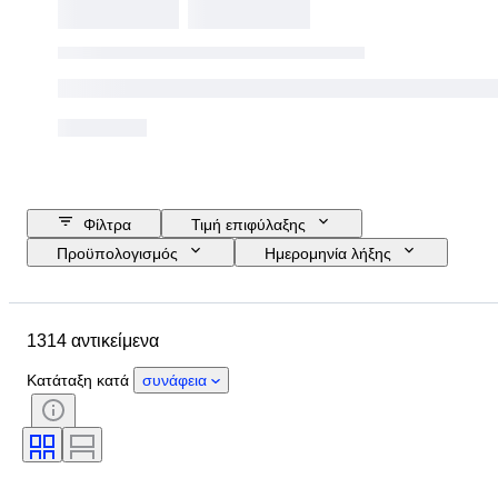
Φίλτρα
Τιμή επιφύλαξης
Προϋπολογισμός
Ημερομηνία λήξης
Τοποθεσία
Μάρκα
Αντικείμενο
Country of origin
1314 αντικείμενα
Υλικό
Κατάσταση
Έξτρα
Περίοδος
Θέμα
Στυλ
Κατάταξη κατά
συνάφεια
Χρώμα
Κλίμακα
Έλεγχος
Τροφοδοσία
Εταιρεία σιδηροδρόμων
Εποχή
Original/ Replica