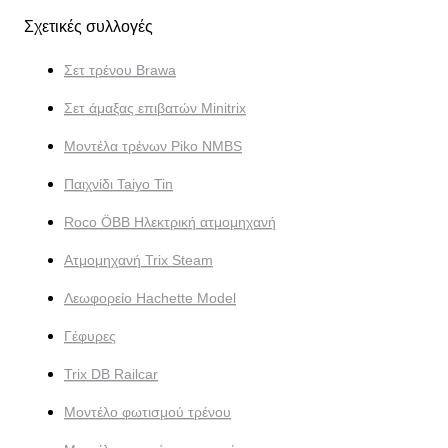
Σχετικές συλλογές
Σετ τρένου Brawa
Σετ άμαξας επιβατών Minitrix
Μοντέλα τρένων Piko NMBS
Παιχνίδι Taiyo Tin
Roco ÖBB Ηλεκτρική ατμομηχανή
Ατμομηχανή Trix Steam
Λεωφορείο Hachette Model
Γέφυρες
Trix DB Railcar
Μοντέλο φωτισμού τρένου