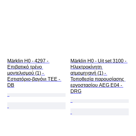
Märklin H0 - 4297 - 
Märklin H0 - Uit set 3100 - 
Επιβατικό τρένο 
Ηλεκτροκίνητη 
μοντελισμού (1) - 
ατμομηχανή (1) - 
Εστιατόριο-βαγόνι TEE - 
Τοποθεσία παρουσίασης 
DB
εργοστασίου AEG E04 - 
DRG