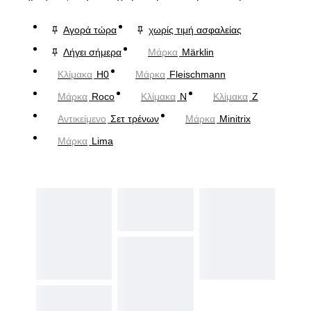
Αγορά τώρα
χωρίς τιμή ασφαλείας
Λήγει σήμερα
Μάρκα
Märklin
Κλίμακα
H0
Μάρκα
Fleischmann
Μάρκα
Roco
Κλίμακα
N
Κλίμακα
Z
Αντικείμενο
Σετ τρένων
Μάρκα
Minitrix
Μάρκα
Lima