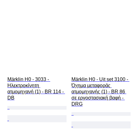
Märklin H0 - 3033 - 
Märklin H0 - Uit set 3100 - 
Ηλεκτροκίνητη 
Όχημα μεταφοράς 
ατμομηχανή (1) - BR 114 - 
ατμομηχανής (1) - BR 86 
DB
σε εργοστασιακή βαφή - 
DRG