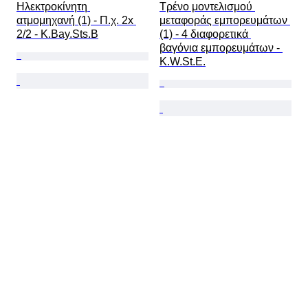
Ηλεκτροκίνητη 
Τρένο μοντελισμού 
ατμομηχανή (1) - Π.χ. 2x 
μεταφοράς εμπορευμάτων 
2/2 - K.Bay.Sts.B
(1) - 4 διαφορετικά 
βαγόνια εμπορευμάτων - 
K.W.St.E.