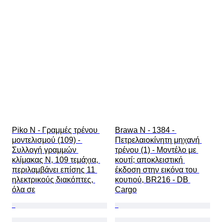
Piko N - Γραμμές τρένου 
Brawa N - 1384 - 
μοντελισμού (109) - 
Πετρελαιοκίνητη μηχανή 
Συλλογή γραμμών 
τρένου (1) - Μοντέλο με 
κλίμακας N, 109 τεμάχια, 
κουτί; αποκλειστική 
περιλαμβάνει επίσης 11 
έκδοση στην εικόνα του 
ηλεκτρικούς διακόπτες, 
κουτιού, BR216 - DB 
όλα σε
Cargo