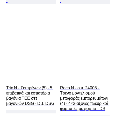
Trix N - Σετ τρένων (5) - 5 
Roco N - o.a. 24008 - 
επιβατικά και εστιατόρια 
Τρένο μοντελισμού 
βαγόνια TEE σετ 
μεταφοράς εμπορευμάτων 
βαγονιών DSG - DB, DSG
(4) - 4×2-άξονες πλευρικοί 
φορτωτές με φορτίο - DB