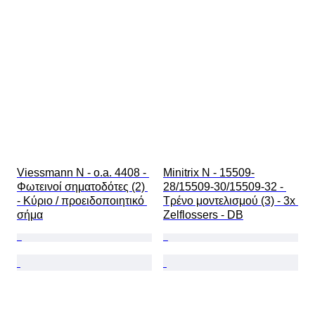
Viessmann N - o.a. 4408 - 
Minitrix N - 15509-
Φωτεινοί σηματοδότες (2) 
28/15509-30/15509-32 - 
- Κύριο / προειδοποιητικό 
Τρένο μοντελισμού (3) - 3x 
σήμα
Zelflossers - DB