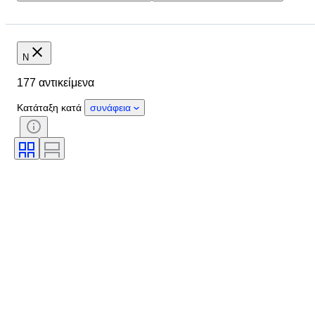
Τοποθεσία
Μάρκα
Αντικείμενο
Κατάσταση
Έξτρα
Κλίμακα
Έλεγχος
N
Τροφοδοσία
Εταιρεία σιδηροδρόμων
177 αντικείμενα
Εποχή
Κατάταξη κατά
συνάφεια