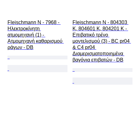
Fleischmann N - 7968 - 
Fleischmann N - 804303 
Ηλεκτροκίνητη 
K, 804601 K, 804201 K - 
ατμομηχανή (1) - 
Επιβατικό τρένο 
Ατμομηχανή καθαρισμού 
μοντελισμού (3) - BC pr04 
ράγων - DB
& C4 pr04 
Διαμερισματοποιημένα 
βαγόνια επιβατών - DB