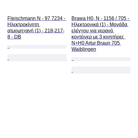
Fleischmann N - 97 7234 - 
Brawa H0, N - 1156 / 705 - 
Ηλεκτροκίνητη 
Ηλεκτρονικά (1) - Μονάδα 
ατμομηχανή (1) - 218-217-
ελέγχου για γερανό 
8 - DB
κοντέινερ με 3 κινητήρες 
N+H0 Artur Braun 705 
Waiblingen