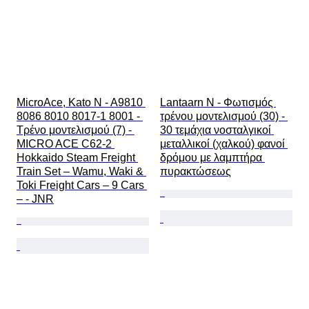
MicroAce, Kato N - A9810 
Lantaarn N - Φωτισμός 
8086 8010 8017-1 8001 - 
τρένου μοντελισμού (30) - 
Τρένο μοντελισμού (7) - 
30 τεμάχια νοσταλγικοί 
MICRO ACE C62-2 
μεταλλικοί (χαλκού) φανοί 
Hokkaido Steam Freight 
δρόμου με λαμπτήρα 
Train Set – Wamu, Waki & 
πυρακτώσεως
Toki Freight Cars – 9 Cars 
– - JNR