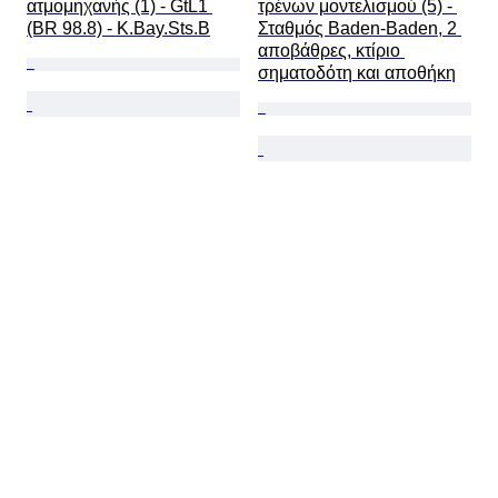
ατμομηχανής (1) - GtL1 
τρένων μοντελισμού (5) - 
(BR 98.8) - K.Bay.Sts.B
Σταθμός Baden-Baden, 2 
αποβάθρες, κτίριο 
σηματοδότη και αποθήκη