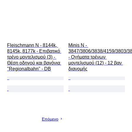
Fleischmann N - 8144k, 
Minis N - 
8145k, 8177k - Επιβατικό 
3847/3806/3838/4159/3803/38
τρένο μοντελισμού (3) - 
- Οχήματα τρένων 
Θέση οδηγού και βαγόνια 
μοντελισμού (12) - 12 βαν 
"Regionalbahn" - DB
διανομής
Επόμενο