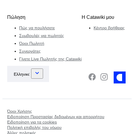
Πώληση
Η Catawiki μου
Πώς να πουλήσετε
Κέντρο βοήθειας
Συμβουλές για πωλητές
Όροι Πωλητή
Συνεργάτες
Γίνετε Live Πωλητής της Catawiki
Όροι Χρήσης
Ειδοποίηση Προστασίας δεδομένων και απορρήτου
Ειδοποίηση για τα cookies
Πολιτική επιβολής του νόμου
Άλλες πολιτικές