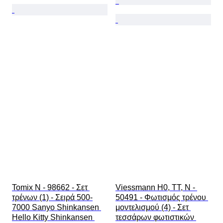
Tomix N - 98662 - Σετ 
Viessmann H0, TT, N - 
τρένων (1) - Σειρά 500-
50491 - Φωτισμός τρένου 
7000 Sanyo Shinkansen 
μοντελισμού (4) - Σετ 
Hello Kitty Shinkansen 
τεσσάρων φωτιστικών 