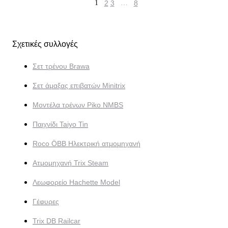
1
2
3
…
8
Σχετικές συλλογές
Σετ τρένου Brawa
Σετ άμαξας επιβατών Minitrix
Μοντέλα τρένων Piko NMBS
Παιχνίδι Taiyo Tin
Roco ÖBB Ηλεκτρική ατμομηχανή
Ατμομηχανή Trix Steam
Λεωφορείο Hachette Model
Γέφυρες
Trix DB Railcar