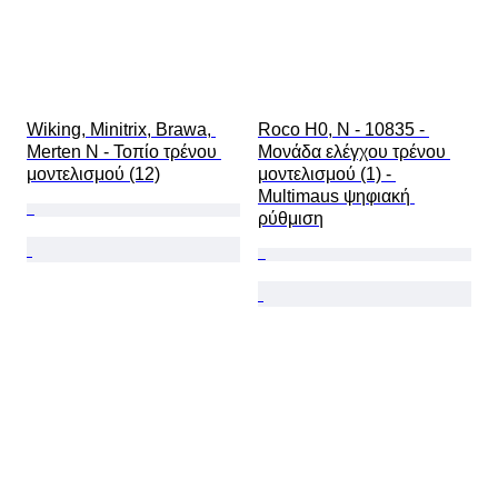
Wiking, Minitrix, Brawa, 
Roco H0, N - 10835 - 
Merten N - Τοπίο τρένου 
Μονάδα ελέγχου τρένου 
μοντελισμού (12)
μοντελισμού (1) - 
Multimaus ψηφιακή 
ρύθμιση