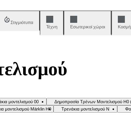
Στιγμιότυπα
Τέχνη
Εσωτερικοί χώροι
Κοσμή
τελισμού
άκια μοντελισμού 00
Δημοπρασία Τρένων Μοντελισμού H0 (
ια μοντελισμού Märklin H0
Τρενάκια μοντελισμού Ν
Φο