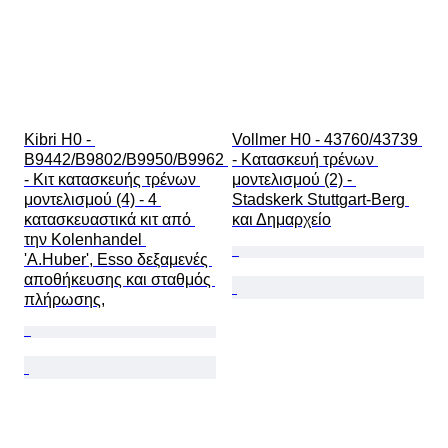
Kibri H0 - 
Vollmer H0 - 43760/43739 
B9442/B9802/B9950/B9962 
- Κατασκευή τρένων 
- Κιτ κατασκευής τρένων 
μοντελισμού (2) - 
μοντελισμού (4) - 4 
Stadskerk Stuttgart-Berg 
κατασκευαστικά κιτ από 
και Δημαρχείο
την Kolenhandel 
'A.Huber', Esso δεξαμενές 
αποθήκευσης και σταθμός 
πλήρωσης,