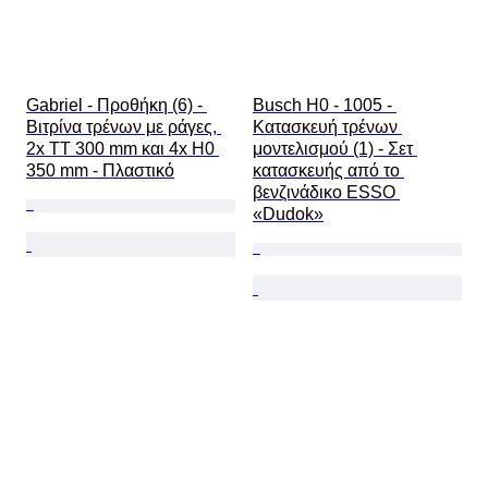
Gabriel - Προθήκη (6) - 
Busch H0 - 1005 - 
Βιτρίνα τρένων με ράγες, 
Κατασκευή τρένων 
2x TT 300 mm και 4x H0 
μοντελισμού (1) - Σετ 
350 mm - Πλαστικό
κατασκευής από το 
βενζινάδικο ESSO 
«Dudok»