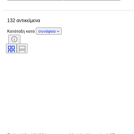
Τοποθεσία
Μάρκα
Αντικείμενο
Country of origin
132 αντικείμενα
Υλικό
Κατάσταση
Έξτρα
Περίοδος
Στυλ
Χρώμα
Κατάταξη κατά
συνάφεια
Κλίμακα
Έλεγχος
Τροφοδοσία
Εποχή