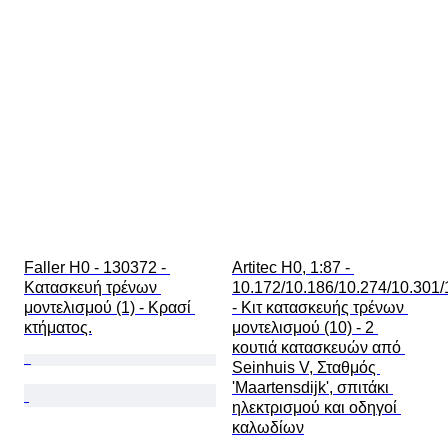
Faller H0 - 130372 - 
Artitec H0, 1:87 - 
Κατασκευή τρένων 
10.172/10.186/10.274/10.301/
μοντελισμού (1) - Κρασί 
- Κιτ κατασκευής τρένων 
κτήματος.
μοντελισμού (10) - 2 
κουτιά κατασκευών από 
Seinhuis V, Σταθμός 
'Maartensdijk', σπιτάκι 
ηλεκτρισμού και οδηγοί 
καλωδίων