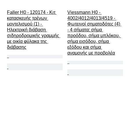
Faller H0 - 120174 - Κιτ 
Viessmann H0 - 
κατασκευής τρένων 
4002/4012/4013/4519 - 
μοντελισμού (1) - 
Φωτεινοί σηματοδότες (4) 
Ηλεκτρική διάβαση 
- 4 σήματα: σήμα 
σιδηροδρομικής γραμμής 
προόδου, σήμα μπλόκου, 
με οικία φύλακα της 
σήμα εισόδου, σήμα 
διάβασης
εξόδου και σήμα 
αναμονής με προβολέα