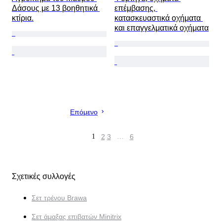
Δάσους με 13 βοηθητικά 
επέμβασης, 
κτίρια.
κατασκευαστικά οχήματα 
και επαγγελματικά οχήματα
Επόμενο
1
2
3
…
6
Σχετικές συλλογές
Σετ τρένου Brawa
Σετ άμαξας επιβατών Minitrix