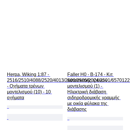
Herpa, Wiking 1:87 - 
Faller H0 - B-174 - Κιτ 
2516/2510/4088/2520/4013/2500/2505/2074/2501/6570122
κατασκευής τρένων 
- Οχήματα τρένων 
μοντελισμού (1) - 
μοντελισμού (10) - 10 
Ηλεκτρική διάβαση 
οχήματα
σιδηροδρομικής γραμμής 
με οικία φύλακα της 
διάβασης