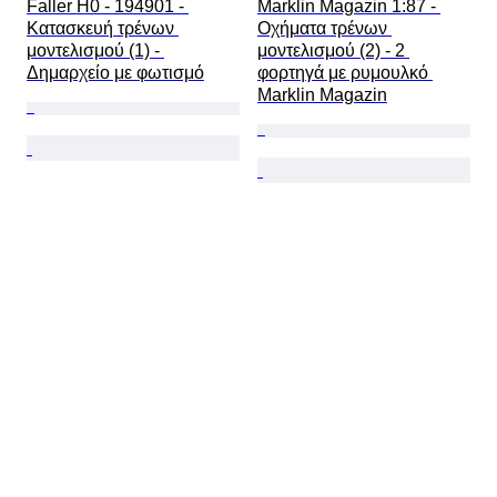
Faller H0 - 194901 - 
Marklin Magazin 1:87 - 
Κατασκευή τρένων 
Οχήματα τρένων 
μοντελισμού (1) - 
μοντελισμού (2) - 2 
Δημαρχείο με φωτισμό
φορτηγά με ρυμουλκό 
Marklin Magazin