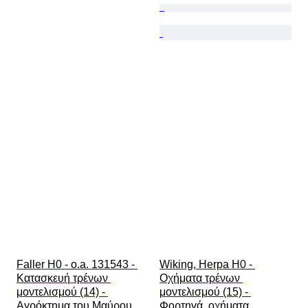
Faller H0 - o.a. 131543 - 
Wiking, Herpa H0 - 
Κατασκευή τρένων 
Οχήματα τρένων 
μοντελισμού (14) - 
μοντελισμού (15) - 
Αγρόκτημα του Μαύρου 
Φορτηγά, οχήματα 