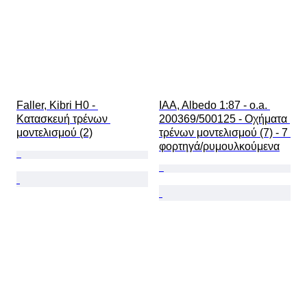
Faller, Kibri H0 - 
IAA, Albedo 1:87 - o.a. 
Κατασκευή τρένων 
200369/500125 - Οχήματα 
μοντελισμού (2)
τρένων μοντελισμού (7) - 7 
φορτηγά/ρυμουλκούμενα