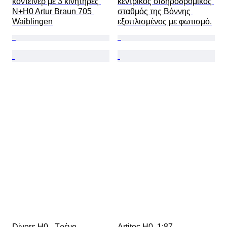
κοντέινερ με 3 κινητήρες 
κεντρικός σιδηροδρομικός 
N+H0 Artur Braun 705 
σταθμός της Βόννης 
Waiblingen
εξοπλισμένος με φωτισμό.
Divers H0 - Τρένο 
Artitec H0, 1:87 - 