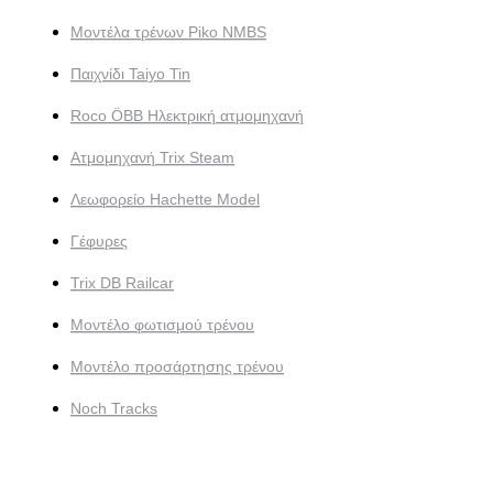
Μοντέλα τρένων Piko NMBS
Παιχνίδι Taiyo Tin
Roco ÖBB Ηλεκτρική ατμομηχανή
Ατμομηχανή Trix Steam
Λεωφορείο Hachette Model
Γέφυρες
Trix DB Railcar
Μοντέλο φωτισμού τρένου
Μοντέλο προσάρτησης τρένου
Noch Tracks