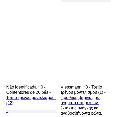
Não identificada H0 - 
Viessmann H0 - Τοπίο 
Contentores de 20 pés - 
τρένου μοντελισμού (1) - 
Τοπίο τρένου μοντελισμού 
Προθήκη βιτρίνας με 
(12)
οχήματα υπηρεσιών 
έκτακτης ανάγκης και 
αναβοσβήνοντα φώτα.