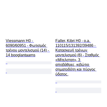
Viessmann H0 - 
Faller, Kibri H0 - o.a. 
6090/60951 - Φωτισμός 
110115/131392/39486 - 
τρένου μοντελισμού (14) - 
Κατασκευή τρένων 
14 booglantaarns
μοντελισμού (6) - Σταθμός 
«Μίτελστατ», 3 
αποβάθρες, κιβώτιο 
σηματοδότη και πύργος 
ύδατος.