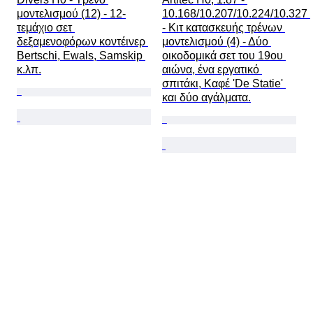
μοντελισμού (12) - 12-
10.168/10.207/10.224/10.327 
τεμάχιο σετ 
- Κιτ κατασκευής τρένων 
δεξαμενοφόρων κοντέινερ 
μοντελισμού (4) - Δύο 
Bertschi, Ewals, Samskip 
οικοδομικά σετ του 19ου 
κ.λπ.
αιώνα, ένα εργατικό 
σπιτάκι, Καφέ 'De Statie' 
και δύο αγάλματα.