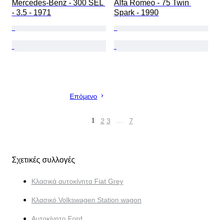
Mercedes-Benz - 300 SEL 
Alfa Romeo - 75 Twin 
- 3.5 - 1971
Spark - 1990
Επόμενο
1
2
3
…
7
Σχετικές συλλογές
Κλασικά αυτοκίνητα Fiat Grey
Κλασικό Volkswagen Station wagon
Αυτοκίνητο Ford