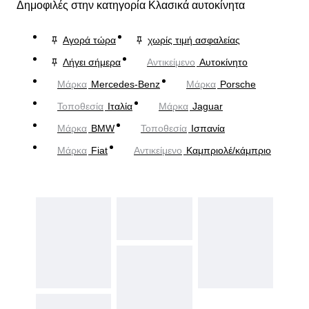
Δημοφιλές στην κατηγορία Κλασικά αυτοκίνητα
Αγορά τώρα
χωρίς τιμή ασφαλείας
Λήγει σήμερα
Αντικείμενο
Αυτοκίνητο
Μάρκα
Mercedes-Benz
Μάρκα
Porsche
Τοποθεσία
Ιταλία
Μάρκα
Jaguar
Μάρκα
BMW
Τοποθεσία
Ισπανία
Μάρκα
Fiat
Αντικείμενο
Καμπριολέ/κάμπριο