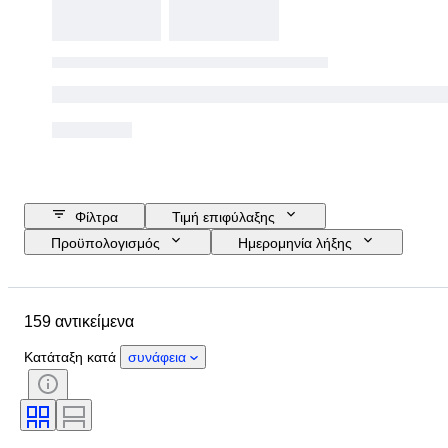
Φίλτρα
Τιμή επιφύλαξης
Προϋπολογισμός
Ημερομηνία λήξης
Τοποθεσία
Μάρκα
Αντικείμενο
Country of origin
159 αντικείμενα
Κατάσταση
Έξτρα
Χρώμα
Είδος καυσίμου
Μεταβίβαση
Κατάταξη κατά
συνάφεια
CoC (Πιστοποιητικό συμμόρφωσης)
Κατάσταση (Μηχανικά)
Κατάσταση (Πλαίσιο και κάτω από το σώμα)