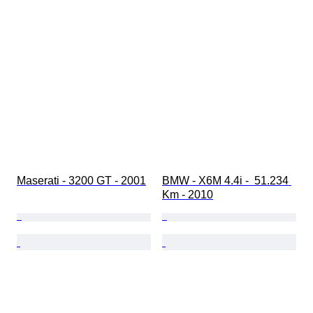
Κατάσταση (Εσωτερικό)
Κατάσταση (Βαφή και σώμα)
Χρώματα που ταιριάζουν
Αντίστοιχος αριθμός
Maserati - 3200 GT - 2001
BMW - X6M 4.4i -  51.234 
Km - 2010