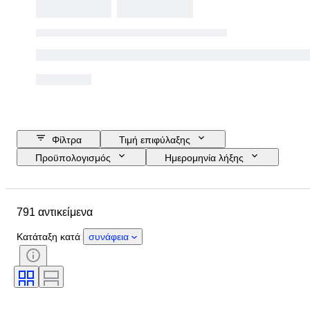
Φίλτρα
Τιμή επιφύλαξης
Προϋπολογισμός
Ημερομηνία λήξης
Τοποθεσία
Μάρκα
Αντικείμενο
Country of origin
791 αντικείμενα
Μέγεθος μπουκαλιού
Υλικό
Κατάσταση
Περίοδος
Θέμα
Κατάταξη κατά
συνάφεια
Στυλ
Χρώμα
Alcohol Percent List
Εποχή
Εμφιαλωτής