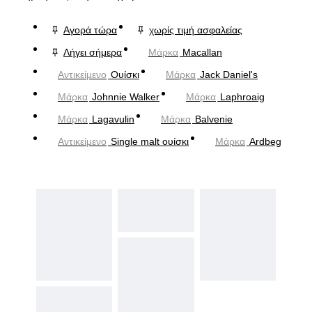
Αγορά τώρα
χωρίς τιμή ασφαλείας
Λήγει σήμερα
Μάρκα
Macallan
Αντικείμενο
Ουίσκι
Μάρκα
Jack Daniel's
Μάρκα
Johnnie Walker
Μάρκα
Laphroaig
Μάρκα
Lagavulin
Μάρκα
Balvenie
Αντικείμενο
Single malt ουίσκι
Μάρκα
Ardbeg