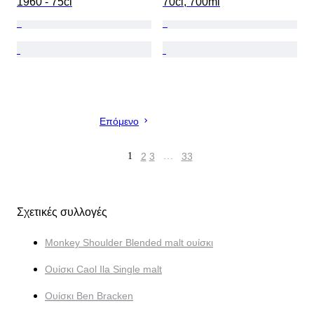
1960 - 75cl
70cl, 700ml
Επόμενο
1
2
3
…
33
Σχετικές συλλογές
Monkey Shoulder Blended malt ουίσκι
Ουίσκι Caol Ila Single malt
Ουίσκι Ben Bracken