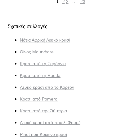
1
2
3
…
23
Σχετικές συλλογές
Νότια Αφρική Λευκό κρασί
Οίνος Mourvèdre
Κρασί από τη Σαρδηνία
Κρασί από τη Rueda
Λευκό κρασί από το Κόρτον
Κρασί από Pomerol
Κρασί από την Ούμπρια
Λευκό κρασί από πουίλι Φουμέ
Pinot noir Κόκκινο κρασί