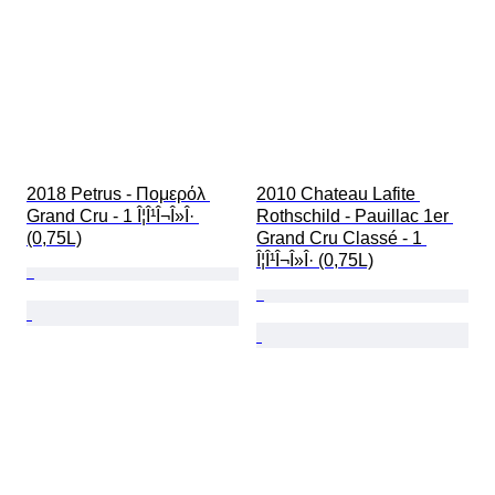
2018 Petrus - Πομερόλ 
2010 Chateau Lafite 
Grand Cru - 1 Î¦Î¹Î¬Î»Î· 
Rothschild - Pauillac 1er 
(0,75L)
Grand Cru Classé - 1 
Î¦Î¹Î¬Î»Î· (0,75L)