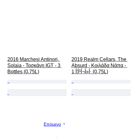
2016 Marchesi Antinori, 
2019 Realm Cellars, The 
Solaia - Τοσκάνη IGT - 3 
Absurd - Κοιλάδα Νάπα - 
Bottles (0.75L)
1 Î¦Î¹Î¬Î»Î· (0,75L)
Επόμενο