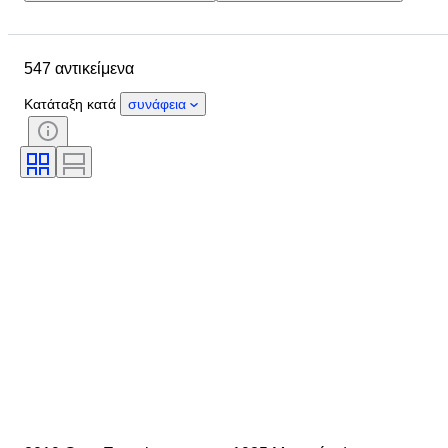
Τοποθεσία
Μάρκα
Αντικείμενο
Country of origin
547 αντικείμενα
Μέγεθος μπουκαλιού
Κατάσταση
Έξτρα
Περιοχή κρασιού
Κατάταξη κατά
συνάφεια
Ποικιλίες σταφυλιών
Επωνυμία/ταξινόμηση κρασιού
Wine Fill Level
Ταξινόμηση κρασιών