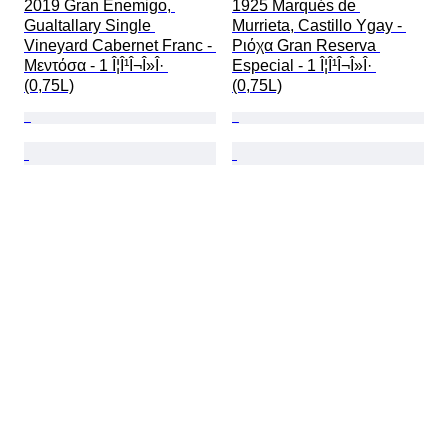
2019 Gran Enemigo, 
1925 Marqués de 
Gualtallary Single 
Murrieta, Castillo Ygay - 
Vineyard Cabernet Franc - 
Ριόχα Gran Reserva 
Μεντόσα - 1 Î¦Î¹Î¬Î»Î· 
Especial - 1 Î¦Î¹Î¬Î»Î· 
(0,75L)
(0,75L)