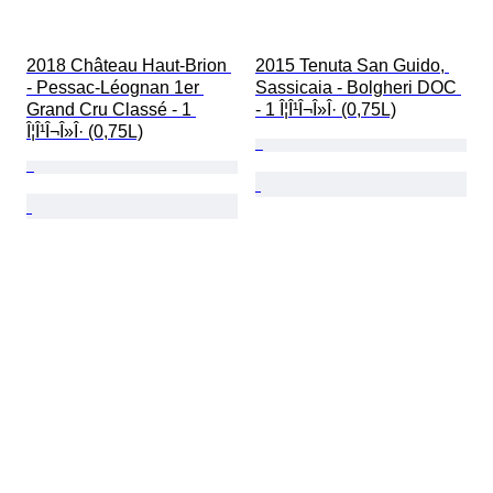
2018 Château Haut-Brion 
2015 Tenuta San Guido, 
- Pessac-Léognan 1er 
Sassicaia - Bolgheri DOC 
Grand Cru Classé - 1 
- 1 Î¦Î¹Î¬Î»Î· (0,75L)
Î¦Î¹Î¬Î»Î· (0,75L)