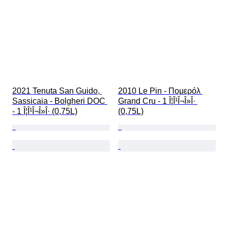
2021 Tenuta San Guido, 
2010 Le Pin - Πομερόλ 
Sassicaia - Bolgheri DOC 
Grand Cru - 1 Î¦Î¹Î¬Î»Î· 
- 1 Î¦Î¹Î¬Î»Î· (0,75L)
(0,75L)