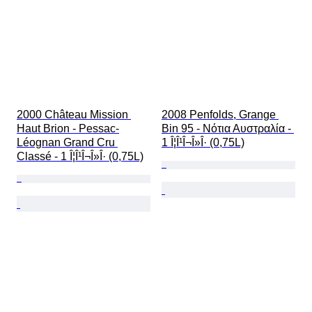
2000 Château Mission 
2008 Penfolds, Grange 
Haut Brion - Pessac-
Bin 95 - Νότια Αυστραλία - 
Léognan Grand Cru 
1 Î¦Î¹Î¬Î»Î· (0,75L)
Classé - 1 Î¦Î¹Î¬Î»Î· (0,75L)