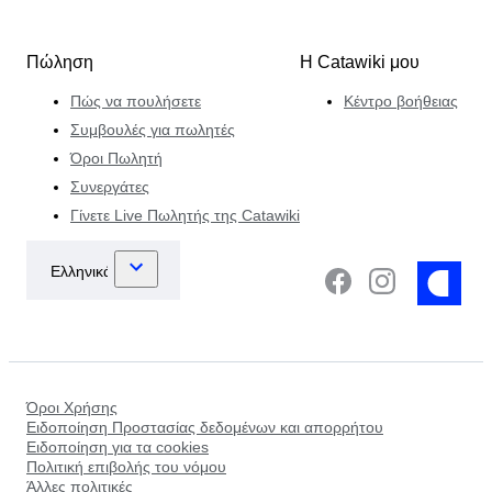
Πώληση
Η Catawiki μου
Πώς να πουλήσετε
Κέντρο βοήθειας
Συμβουλές για πωλητές
Όροι Πωλητή
Συνεργάτες
Γίνετε Live Πωλητής της Catawiki
Όροι Χρήσης
Ειδοποίηση Προστασίας δεδομένων και απορρήτου
Ειδοποίηση για τα cookies
Πολιτική επιβολής του νόμου
Άλλες πολιτικές