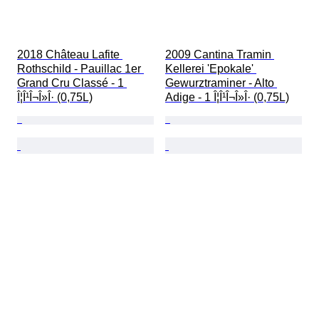
2018 Château Lafite 
2009 Cantina Tramin 
Rothschild - Pauillac 1er 
Kellerei 'Epokale' 
Grand Cru Classé - 1 
Gewurztraminer - Alto 
Î¦Î¹Î¬Î»Î· (0,75L)
Adige - 1 Î¦Î¹Î¬Î»Î· (0,75L)