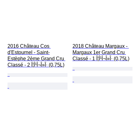
2016 Château Cos 
2018 Château Margaux - 
d'Estournel - Saint-
Margaux 1er Grand Cru 
Estèphe 2ème Grand Cru 
Classé - 1 Î¦Î¹Î¬Î»Î· (0,75L)
Classé - 2 Î¦Î¹Î¬Î»Î· (0,75L)