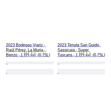
2023 Bodegas Viariz - 
2023 Tenuta San Guido, 
Raúl Pérez, La Muria - 
Sassicaia - Super 
Bierzo - 1 Î¦Î¹Î¬Î»Î· (0,75L)
Tuscans - 1 Î¦Î¹Î¬Î»Î· (0,75L)