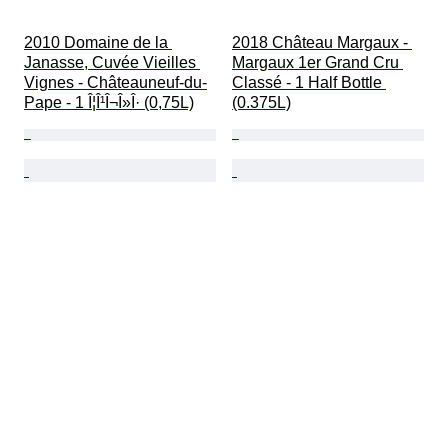
2010 Domaine de la 
2018 Château Margaux - 
Janasse, Cuvée Vieilles 
Margaux 1er Grand Cru 
Vignes - Châteauneuf-du-
Classé - 1 Half Bottle 
Pape - 1 Î¦Î¹Î¬Î»Î· (0,75L)
(0.375L)