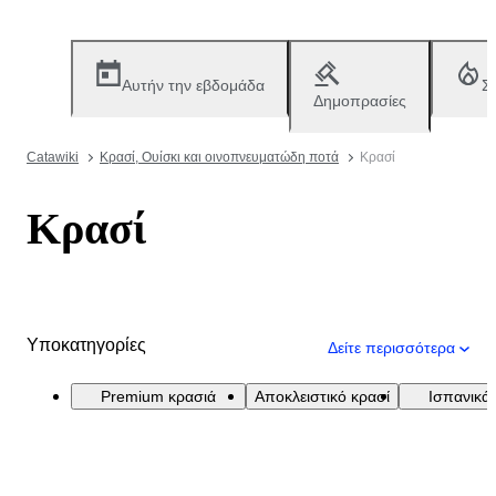
Αυτήν την εβδομάδα
Σ
Δημοπρασίες
Catawiki
Κρασί, Ουίσκι και οινοπνευματώδη ποτά
Κρασί
Κρασί
Υποκατηγορίες
Δείτε περισσότερα
Premium κρασιά
Αποκλειστικό κρασί
Ισπανικά 