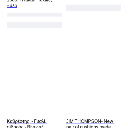
Ξύλο
Καθρέφτης  - Γυαλί, 
JIM THOMPSON- New 
σίδηρος - Βίντεντζ 
pair of cushions made 