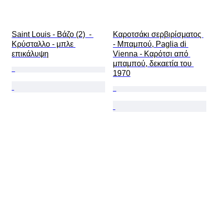
Saint Louis - Βάζο (2)  - 
Καροτσάκι σερβιρίσματος 
Κρύσταλλο - μπλε 
- Μπαμπού, Paglia di 
επικάλυψη
Vienna - Καρότσι από 
μπαμπού, δεκαετία του 
1970