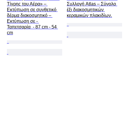
Τίγρης του Αέρα» – 
Συλλογή Atlas – Σύνολο 
Εκτύπωση σε συνθετικό 
έξι διακοσμητικών 
δέρμα διακοσμητικό – 
κεραμικών πλακιδίων.
Εκτύπωση σε - 
Ταπετσαρία  - 87 cm - 54 
cm