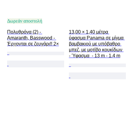
Δωρεάν αποστολή
Πολυθρόνα (2) - 
13,00 × 1,40 μέτρα 
Amaranth, Basswood - 
ύφασμα Panama σε μίγμα 
Έρχονται σε ζευγάρι!! 2×
βαμβακιού με υπόβαθρο 
μπεζ, με μοτίβο κουκίδων 
- Ύφασμα  - 13 m - 1.4 m