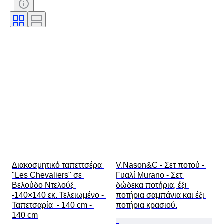
Θέμα
Στυλ
Τεχνική
Υπογραφή
Έκδοση
Χρώμα
Εποχή
Πωλείται από
Καλλιτέχνης
Original/ Replica
Power Reserve
Δημιουργός
Μοντέλο
Διακοσμητικό ταπεττσέρα 
V.Nason&C - Σετ ποτού - 
"Les Chevaliers" σε 
Γυαλί Murano - Σετ 
Βελούδο Ντελούξ 
δώδεκα ποτήρια, έξι 
-140×140 εκ. Τελειωμένο - 
ποτήρια σαμπάνια και έξι 
Ταπετσαρία  - 140 cm - 
ποτήρια κρασιού.
140 cm