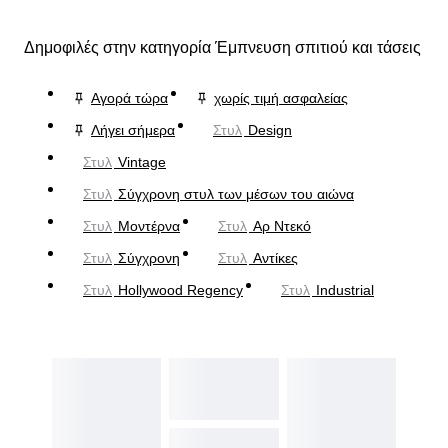
Δημοφιλές στην κατηγορία Έμπνευση σπιτιού και τάσεις
Αγορά τώρα
χωρίς τιμή ασφαλείας
Λήγει σήμερα
Στυλ
Design
Στυλ
Vintage
Στυλ
Σύγχρονη στυλ των μέσων του αιώνα
Στυλ
Μοντέρνα
Στυλ
Αρ Ντεκό
Στυλ
Σύγχρονη
Στυλ
Αντίκες
Στυλ
Hollywood Regency
Στυλ
Industrial