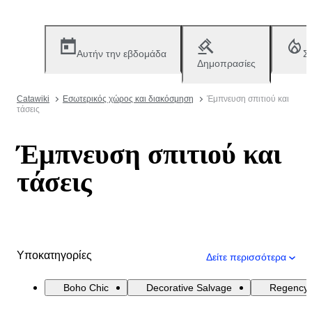
Αυτήν την εβδομάδα
Σ
Δημοπρασίες
Catawiki
Εσωτερικός χώρος και διακόσμηση
Έμπνευση σπιτιού και
τάσεις
Έμπνευση σπιτιού και
τάσεις
Υποκατηγορίες
Δείτε περισσότερα
Boho Chic
Decorative Salvage
Regency