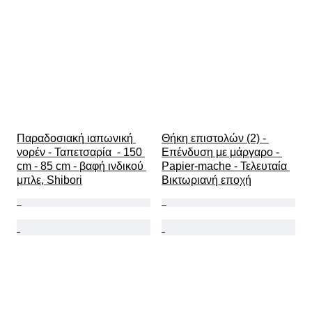
Παραδοσιακή ιαπωνική 
Θήκη επιστολών (2) - 
νορέν - Ταπετσαρία  - 150 
Επένδυση με μάργαρο - 
cm - 85 cm - βαφή ινδικού 
Papier-mache - Τελευταία 
μπλε, Shibori
Βικτωριανή εποχή