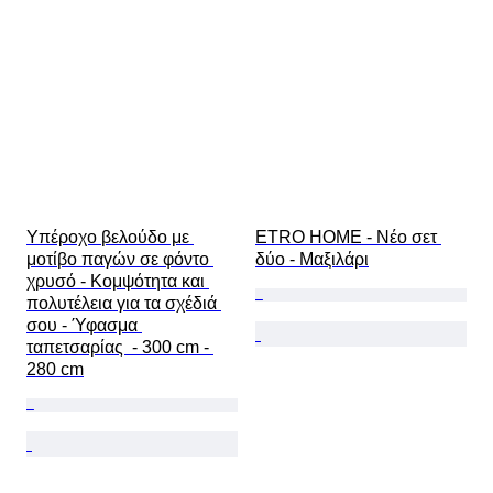
Υπέροχο βελούδο με 
ETRO HOME - Νέο σετ 
μοτίβο παγών σε φόντο 
δύο - Μαξιλάρι
χρυσό - Κομψότητα και 
πολυτέλεια για τα σχέδιά 
σου - Ύφασμα 
ταπετσαρίας  - 300 cm - 
280 cm