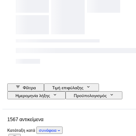
Φίλτρα
Τιμή επιφύλαξης
Ημερομηνία λήξης
Προϋπολογισμός
Τοποθεσία
Μέγεθος
Διαστάσεις
Μάρκα
1567 αντικείμενα
Αντικείμενο
Country of origin
Υλικό
Φύλο
Κατάσταση
Κατάταξη κατά
συνάφεια
Περίοδος
Πιστοποίηση