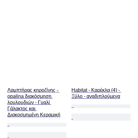
Λαμπτήρας κηροζίνης - 
Habitat - Καρέκλα (4) - 
opalina διακόσμηση 
Ξύλο - αναδιπλούμενα
λουλουδιών - Γυαλί 
Γάλακτος και 
Διακοσμημένη Κεραμική