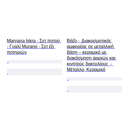
Maryana Iskra - Σετ ποτού 
Βάζο -  Διακοσμητικός 
- Γυαλί Murano - Σετ έξι 
αμφορέας σε μεταλλική 
ποτηριών
βάση – κεραμικό με 
διακόσμηση ψαριών και 
κινητούς δακτυλίους  - 
Μέταλλο, Κεραμικό