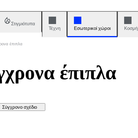
Στιγμιότυπα
Τέχνη
Εσωτερικοί χώροι
Κοσμή
χρονα έπιπλα
γχρονα έπιπλα
Σύγχρονο σχέδιο