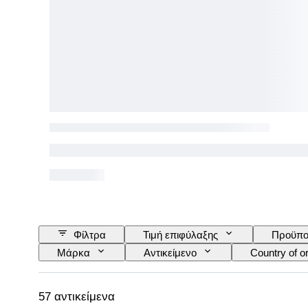
Φίλτρα
Τιμή επιφύλαξης
Προϋπο
Μάρκα
Αντικείμενο
Country of or
Χρώμα
Εποχή
Δημιουργός
57 αντικείμενα