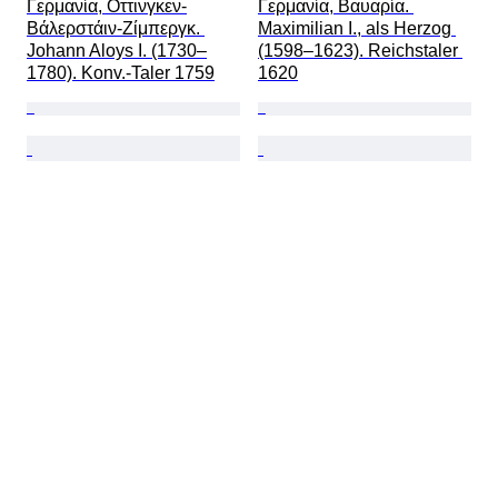
Γερμανία, Οττινγκεν-
Γερμανία, Βαυαρία. 
Βάλερστάιν-Ζίμπεργκ. 
Maximilian I., als Herzog 
Johann Aloys I. (1730–
(1598–1623). Reichstaler 
1780). Konv.-Taler 1759
1620