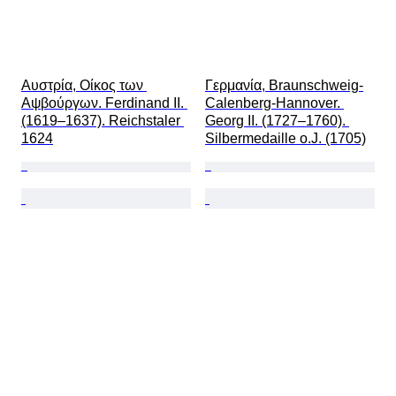
Αυστρία, Οίκος των 
Γερμανία, Braunschweig-
Αψβούργων. Ferdinand II. 
Calenberg-Hannover. 
(1619–1637). Reichstaler 
Georg II. (1727–1760). 
1624
Silbermedaille o.J. (1705)