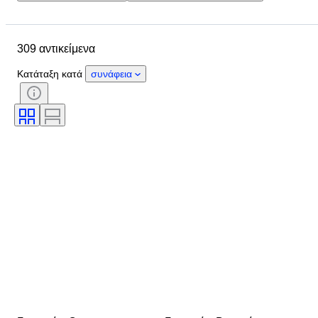
Προϋπολογισμός
Τοποθεσία
Αντικείμενο
Country of origin
309 αντικείμενα
Υλικό
Κατάσταση
Πιστοποίηση
Θέμα
Κατάταξη κατά
συνάφεια
Νόμισμα
Εποχή
Τύπος νομίσματος
Ruler/εποχή