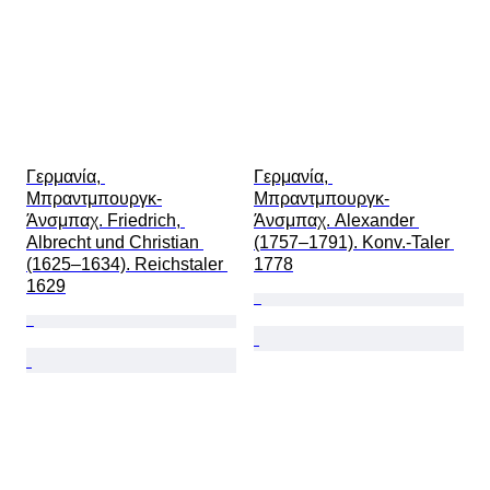
Γερμανία, 
Γερμανία, 
Μπραντμπουργκ-
Μπραντμπουργκ-
Άνσμπαχ. Friedrich, 
Άνσμπαχ. Alexander 
Albrecht und Christian 
(1757–1791). Konv.-Taler 
(1625–1634). Reichstaler 
1778
1629