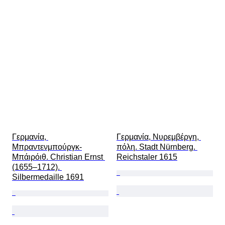
Γερμανία, 
Γερμανία, Νυρεμβέργη, 
Μπραντενμπούργκ-
πόλη. Stadt Nürnberg. 
Μπάιρόιθ. Christian Ernst 
Reichstaler 1615
(1655–1712). 
Silbermedaille 1691