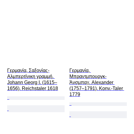
Γερμανία, Σαξονίας-
Γερμανία, 
Αλμπερτίνικη γραμμή. 
Μπραντμπουργκ-
Johann Georg I. (1615–
Άνσμπαχ. Alexander 
1656). Reichstaler 1618
(1757–1791). Konv.-Taler 
1779