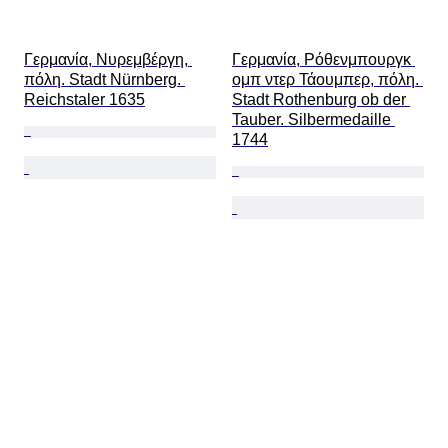
Γερμανία, Νυρεμβέργη, 
Γερμανία, Ρόθενμπουργκ 
πόλη. Stadt Nürnberg. 
ομπ ντερ Τάουμπερ, πόλη. 
Reichstaler 1635
Stadt Rothenburg ob der 
Tauber. Silbermedaille 
1744