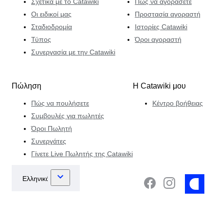
Σχετικά με το Catawiki
Πώς να αγοράσετε
Οι ειδικοί μας
Προστασία αγοραστή
Σταδιοδρομία
Ιστορίες Catawiki
Τύπος
Όροι αγοραστή
Συνεργασία με την Catawiki
Πώληση
Η Catawiki μου
Πώς να πουλήσετε
Κέντρο βοήθειας
Συμβουλές για πωλητές
Όροι Πωλητή
Συνεργάτες
Γίνετε Live Πωλητής της Catawiki