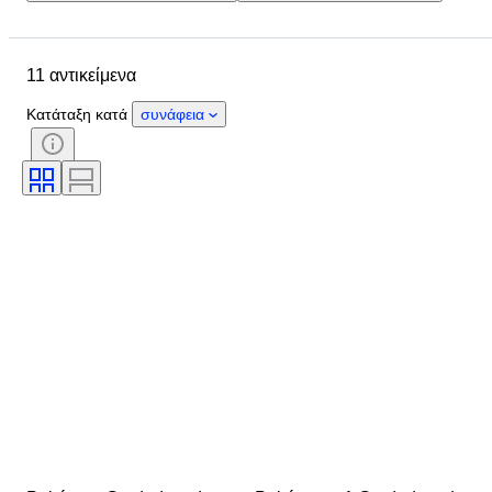
Τοποθεσία
Μάρκα
Αντικείμενο
Κατάσταση
11 αντικείμενα
Γλώσσα
Σετ συλλεκτικών καρτών
Τύπος κάρτας ανταλλαγής
Κατάταξη κατά
συνάφεια
Παιχνίδι με συλλεκτικές κάρτες
Εταιρεία βαθμού
Βαθμός
Χαρακτηριστικά συλλεκτικών καρτών
Χαρακτήρας