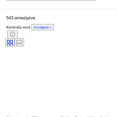
Ημερομηνία λήξης
Τοποθεσία
Διαστάσεις
Μάρκα
543 αντικείμενα
Αντικείμενο
Country of origin
Υλικό
Κατάσταση
Περίοδος
Κατάταξη κατά
συνάφεια
Χρώμα
Μέγεθος ρούχου
Εποχή
Μοτίβο
Περιλαμβάνονται αξεσουάρ
Μοντέλο