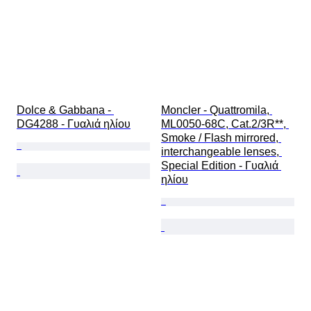
Dolce & Gabbana - 
Moncler - Quattromila, 
DG4288 - Γυαλιά ηλίου
ML0050-68C, Cat.2/3R**, 
Smoke / Flash mirrored, 
interchangeable lenses, 
Special Edition - Γυαλιά 
ηλίου