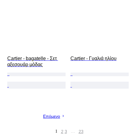
Cartier - bagatelle - Σετ 
Cartier - Γυαλιά ηλίου
αξεσουάρ μόδας
Επόμενο
1
2
3
…
23