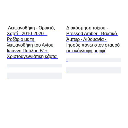
 Λειψανοθήκη - Ορυκτό, 
Διακόσμηση τοίχου - 
Χαρτί - 2010-2020 - 
Pressed Amber - Βαλτικό 
Ροζάριο με τη 
Άμπερ - Λιθουανία - 
λειψανοθήκη του Αγίου 
Ιησούς πάνω στον σταυρό 
Ιωάννη Παύλου Β' + 
σε ανάγλυφη μορφή
Χριστουγεννιάτικη κάρτα 