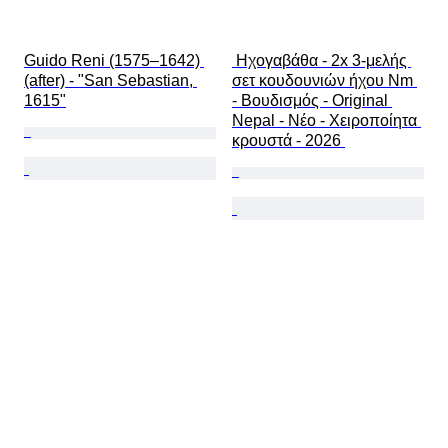
Guido Reni (1575–1642) 
 Ηχογαβάθα - 2x 3-μελής 
(after) - "San Sebastian, 
σετ κουδουνιών ήχου Nm 
1615"
- Βουδισμός - Original 
Nepal - Νέο - Χειροποίητα 
κρουστά - 2026 