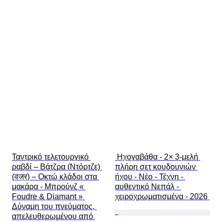
Ταντρικό τελετουργικό 
 Ηχογαβάθα - 2× 3-μελή 
ραβδί – Βάτζρα (Ντόρτζε) 
πλήρη σετ κουδουνιών 
(वज्र) – Οκτώ κλάδοι στα 
ήχου - Νέο - Τέχνη - 
μακάρα - Μπρούνζ « 
αυθεντικό Νεπάλ - 
Foudre & Diamant » 
χειροχρωματισμένα - 2026 
Δύναμη του πνεύματος, 
απελευθερωμένου από 