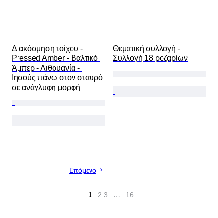
Διακόσμηση τοίχου - 
Θεματική συλλογή - 
Pressed Amber - Βαλτικό 
Συλλογή 18 ροζαρίων
Άμπερ - Λιθουανία - 
Ιησούς πάνω στον σταυρό 
σε ανάγλυφη μορφή
Επόμενο
1
2
3
…
16