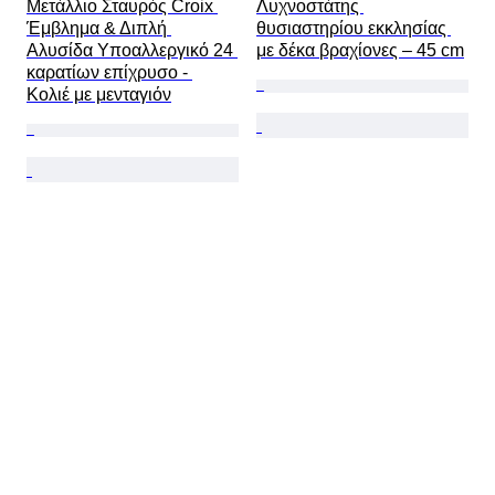
Μετάλλιο Σταυρός Croix 
Λυχνοστάτης 
Έμβλημα & Διπλή 
θυσιαστηρίου εκκλησίας 
Αλυσίδα Υποαλλεργικό 24 
με δέκα βραχίονες – 45 cm
καρατίων επίχρυσο - 
Κολιέ με μενταγιόν