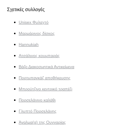
Σχετικές συλλογές
Unisex Φυλαχτό
Μαρμάρινος δίσκος
Hannukiah
Ατσάλινος κουμπαράς
Βάζο Διακοσμητικά Αντικείμενα
Πορτμπαγκάζ αποθήκευσης
Μπρούτζινο κεντρικό τραπέζι
Πορσελάνινο καλάθι
Γλυπτό Πορσελάνης
Άγαλμα(α) της Ουγγαρίας