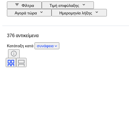
Φίλτρα
Τιμή επιφύλαξης
Αγορά τώρα
Ημερομηνία λήξης
Προϋπολογισμός
Τοποθεσία
Μέγεθος
Διαστάσεις
Μάρκα
376 αντικείμενα
Αντικείμενο
Country of origin
Υλικό
Φύλο
Κατάσταση
Κατάταξη κατά
συνάφεια
Περίοδος
Λίθος
Πιστοποίηση
Θέμα
Στυλ
Τεχνική
Υπογραφή
Έκδοση
Χρώμα
Μέταλλο
Πωλείται από
Original/ Replica
Καλλιτέχνης
Εποχή