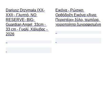
Dariusz Drzymała (XX-
Εικόνα - Ρώσικη 
XXI) - Γλυπτό, NO 
Ορθόδοξη Εικόνα «Άγιο 
RESERVE- BIG- 
Περιστέρι» ξύλο, τεμπέρα, 
Guardian Angel  33cm - 
χειροποίητα ζωγραφισμένη
33 cm - Γυαλί, Χάλυβας - 
2026