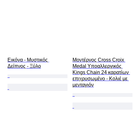
Εικόνα - Μυστικός 
Μοντέρνος Cross Croix 
Δείπνος - Ξύλο
Medal Υποαλλεργικός 
Kings Chain 24 καρατίων 
επιχρυσωμένο - Κολιέ με 
μενταγιόν