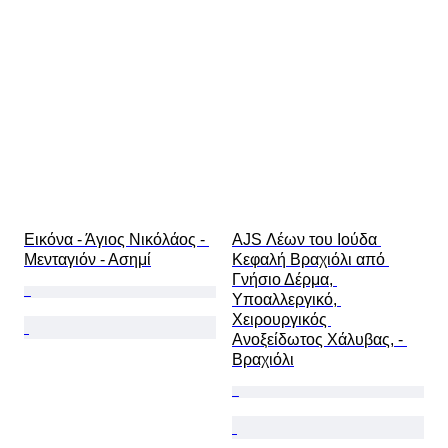
Εικόνα - Άγιος Νικόλάος - 
AJS Λέων του Ιούδα 
Μενταγιόν - Ασημί
Κεφαλή Βραχιόλι από 
Γνήσιο Δέρμα, 
Υποαλλεργικό, 
Χειρουργικός 
Ανοξείδωτος Χάλυβας, - 
Βραχιόλι