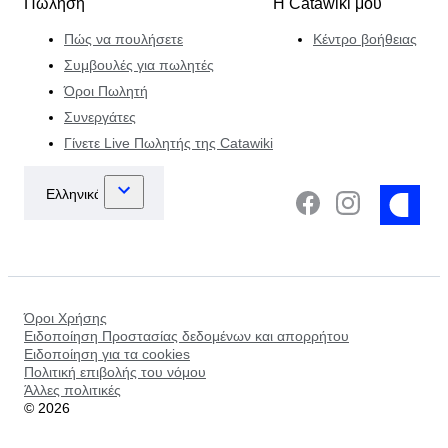
Πώληση
Η Catawiki μου
Πώς να πουλήσετε
Κέντρο βοήθειας
Συμβουλές για πωλητές
Όροι Πωλητή
Συνεργάτες
Γίνετε Live Πωλητής της Catawiki
Όροι Χρήσης
Ειδοποίηση Προστασίας δεδομένων και απορρήτου
Ειδοποίηση για τα cookies
Πολιτική επιβολής του νόμου
Άλλες πολιτικές
©
2026