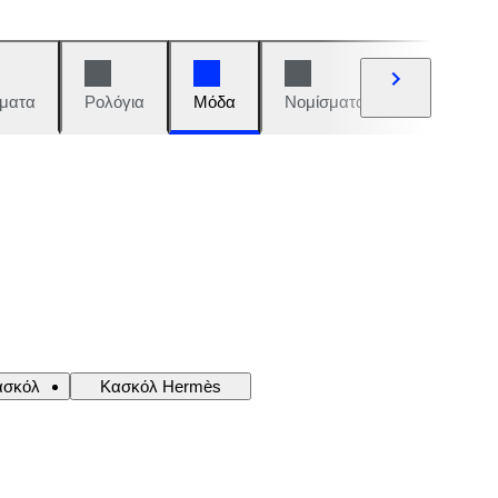
ματα
Ρολόγια
Μόδα
Νομίσματα και γραμματόση
ασκόλ
Κασκόλ Hermès