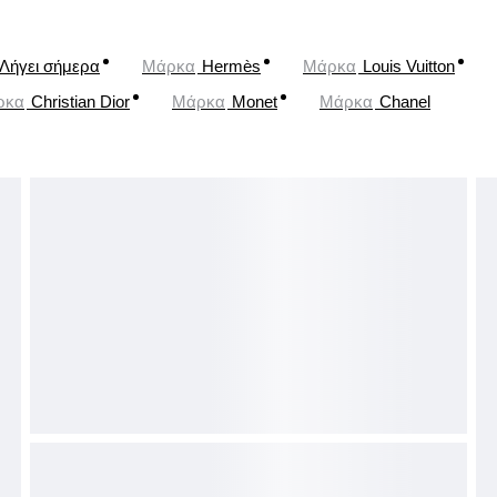
Λήγει σήμερα
Μάρκα
Hermès
Μάρκα
Louis Vuitton
ρκα
Christian Dior
Μάρκα
Monet
Μάρκα
Chanel