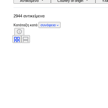
Αντικείμενο
Country of origin
Υλι
Λεπττότητα
Στυλ
Χρώμα
Περιλαμβάνονται αξεσουάρ
Τύπος διαμαντ
2944 αντικείμενα
Κατάταξη κατά
συνάφεια