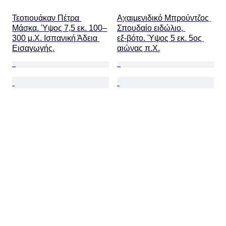
Τεοτιουάκαν Πέτρα 
Αχαιμενιδικό Μπρούντζος 
Μάσκα. Ύψος 7,5 εκ. 100–
Σπουδαίο ειδώλιο, 
300 μ.Χ. Ισπανική Άδεια 
εξ‑βότο. Ύψος 5 εκ. 5ος 
Εισαγωγής.
αιώνας π.Χ.