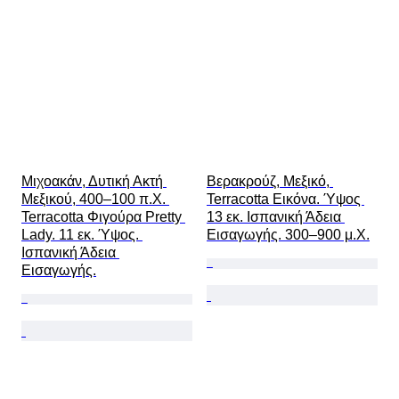
Μιχοακάν, Δυτική Ακτή 
Βερακρούζ, Μεξικό, 
Μεξικού, 400–100 π.Χ. 
Terracotta Εικόνα. Ύψος 
Terracotta Φιγούρα Pretty 
13 εκ. Ισπανική Άδεια 
Lady. 11 εκ. Ύψος. 
Εισαγωγής. 300–900 μ.Χ.
Ισπανική Άδεια 
Εισαγωγής.