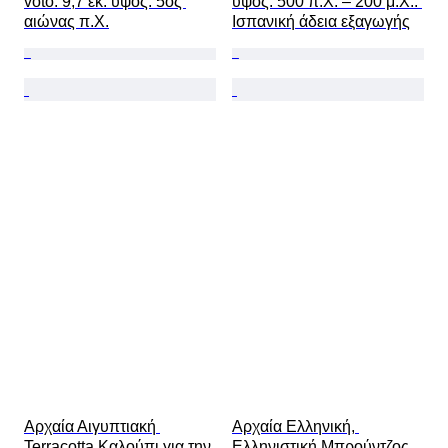
voto. 9,7 εκ. ύψος. 5ος 
ύψος. 500 π.Χ. – 200 μ.Χ.. 
αιώνας π.Χ.
Ισπανική άδεια εξαγωγής
Αρχαία Αιγυπτιακή 
Αρχαία Ελληνική, 
Terracotta Καλούπι για την 
Ελληνιστική Μπρούντζος 