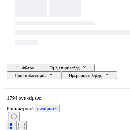
Φίλτρα
Τιμή επιφύλαξης
Προϋπολογισμός
Ημερομηνία λήξης
Τοποθεσία
Μέγεθος
Διαστάσεις
Αντικείμενο
1794 αντικείμενα
Country of origin
Υλικό
Φύλο
Κατάσταση
Περίοδος
Κατάταξη κατά
συνάφεια
Πιστοποίηση
Θέμα
Στυλ
Υπογραφή
Χρώμα
Νόμισμα
Καλλιτέχνης
Μέγεθος στο αντικείμενο