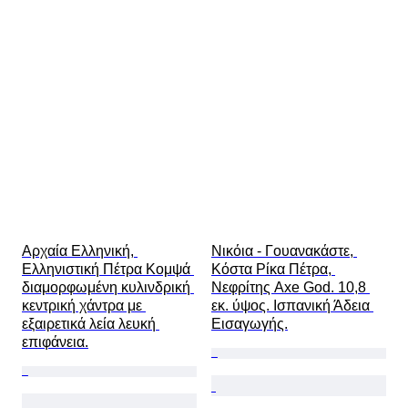
Πολιτισμός
Τύποι αρχαιολογίας
Εποχή
Original/ Replica
Δείγμα
Προέλευση
Αρχαία Ελληνική, 
Νικόια - Γουανακάστε, 
Ελληνιστική Πέτρα Κομψά 
Κόστα Ρίκα Πέτρα, 
διαμορφωμένη κυλινδρική 
Νεφρίτης Axe God. 10,8 
κεντρική χάντρα με 
εκ. ύψος. Ισπανική Άδεια 
εξαιρετικά λεία λευκή 
Εισαγωγής.
επιφάνεια.