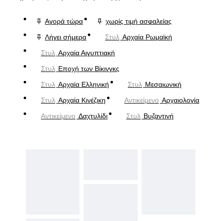
Αγορά τώρα
χωρίς τιμή ασφαλείας
Λήγει σήμερα
Στυλ
Αρχαία Ρωμαϊκή
Στυλ
Αρχαία Αιγυπτιακή
Στυλ
Εποχή των Βίκινγκς
Στυλ
Αρχαία Ελληνική
Στυλ
Μεσαιωνική
Στυλ
Αρχαία Κινέζικη
Αντικείμενο
Αρχαιολογία
Αντικείμενο
Δαχτυλίδι
Στυλ
Βυζαντινή