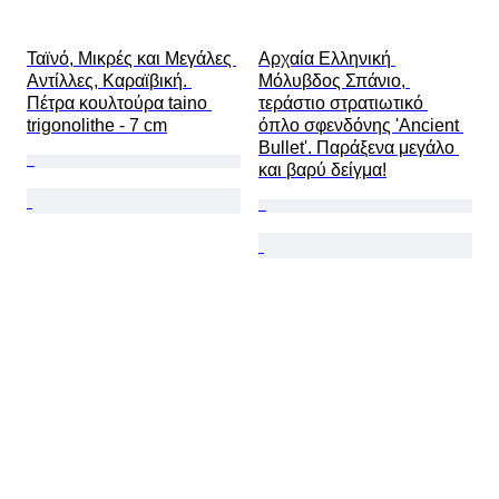
Ταϊνό, Μικρές και Μεγάλες 
Αρχαία Ελληνική 
Αντίλλες, Καραϊβική. 
Μόλυβδος Σπάνιο, 
Πέτρα κουλτούρα taino 
τεράστιο στρατιωτικό 
trigonolithe - 7 cm
όπλο σφενδόνης 'Ancient 
Bullet'. Παράξενα μεγάλο 
και βαρύ δείγμα!