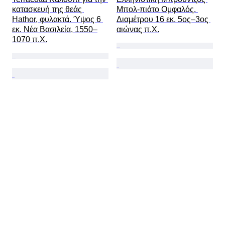
κατασκευή της θεάς 
Μπολ-πιάτο Ομφαλός. 
Hathor, φυλακτά. Ύψος 6 
Διαμέτρου 16 εκ. 5ος–3ος 
εκ. Νέα Βασιλεία, 1550–
αιώνας π.Χ.
1070 π.Χ.