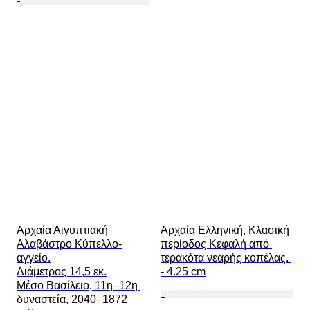
Αρχαία Αιγυπτιακή 
Αρχαία Ελληνική, Κλασική 
Αλαβάστρο Κύπελλο-
περίοδος Κεφαλή από 
αγγείο.

τερακότα νεαρής κοπέλας. 
Διάμετρος 14,5 εκ.

- 4.25 cm
Μέσο Βασίλειο, 11η–12η 
δυναστεία, 2040–1872 