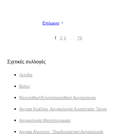
Επόμενο
1
2
3
…
75
Σχετικές συλλογές
Λεπίδα
Βέλος
Μεσολιθική/Επιπαλαιολιθική Αρχαιολογία
Αρχαία Κινέζικα, Αρχαιολογία δυναστείας Τανγκ
Αρχαιολογία Μεσοποταμίας
Αρχαία Αίγυπτος, Προδυναστική Αρχαιολογία