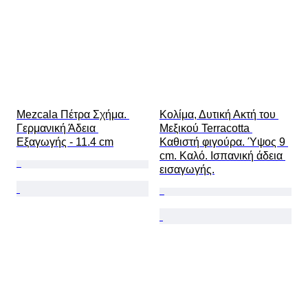
Mezcala Πέτρα Σχήμα. 
Κολίμα, Δυτική Ακτή του 
Γερμανική Άδεια 
Μεξικού Terracotta 
Εξαγωγής - 11.4 cm
Καθιστή φιγούρα. Ύψος 9 
cm. Καλό. Ισπανική άδεια 
εισαγωγής.