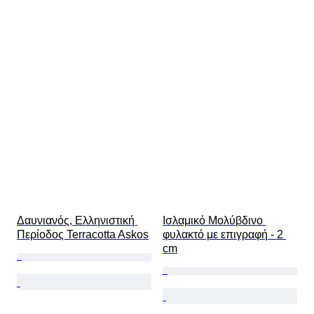
Δαυνιανός, Ελληνιστική 
Ισλαμικό Μολύβδινο 
Περίοδος Terracotta Askos
φυλακτό με επιγραφή - 2 
cm