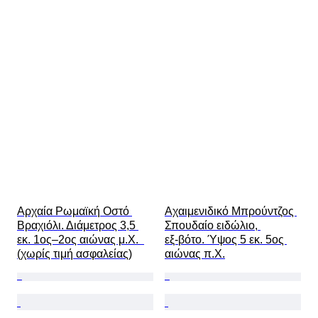
Αρχαία Ρωμαϊκή Οστό 
Αχαιμενιδικό Μπρούντζος 
Βραχιόλι. Διάμετρος 3,5 
Σπουδαίο ειδώλιο, 
εκ. 1ος–2ος αιώνας μ.Χ.  
εξ‑βότο. Ύψος 5 εκ. 5ος 
(χωρίς τιμή ασφαλείας)
αιώνας π.Χ.