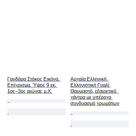
Γανδάρα Στόκος Εικόνα. 
Αρχαία Ελληνική, 
Επίχρισμα. Ύψος 9 εκ. 
Ελληνιστική Γυαλί 
1ος–3ος αιώνας μ.Χ.
Θαυμαστό, εξαιρετικό, 
χάντρα με υπέροχο 
συνδυασμό χρωμάτων