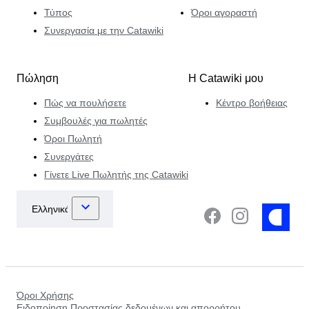
Τύπος
Όροι αγοραστή
Συνεργασία με την Catawiki
Πώληση
Η Catawiki μου
Πώς να πουλήσετε
Κέντρο βοήθειας
Συμβουλές για πωλητές
Όροι Πωλητή
Συνεργάτες
Γίνετε Live Πωλητής της Catawiki
Όροι Χρήσης
Ειδοποίηση Προστασίας δεδομένων και απορρήτου