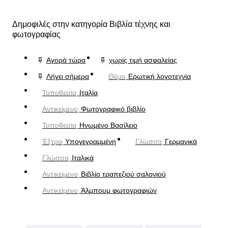
Δημοφιλές στην κατηγορία Βιβλία τέχνης και
φωτογραφίας
Αγορά τώρα
χωρίς τιμή ασφαλείας
Λήγει σήμερα
Θέμα
Ερωτική λογοτεχνία
Τοποθεσία
Ιταλία
Αντικείμενο
Φωτογραφικό βιβλίο
Τοποθεσία
Ηνωμένο Βασίλειο
Έξτρα
Υπογεγραμμένη
Γλώσσα
Γερμανικά
Γλώσσα
Ιταλικά
Αντικείμενο
Βιβλίο τραπεζιού σαλονιού
Αντικείμενο
Άλμπουμ φωτογραφιών