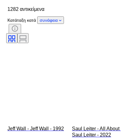
Αντικείμενο
Country of origin
1282 αντικείμενα
Υλικό
Κατάσταση
Έξτρα
Περίοδος
Θέμα
Στυλ
Κατάταξη κατά
συνάφεια
Τεχνική
Υπογραφή
Δέσιμο
Έκδοση
Γλώσσα
Χρώμα
Καλλιτέχνης
Πωλείται από
Εποχή
Original/ Replica
Military Organisation
Αθλητισμός
Δημιουργός
Jeff Wall - Jeff Wall - 1992
Saul Leiter - All About 
Saul Leiter - 2022