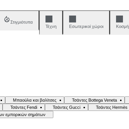
Στιγμιότυπα
Τέχνη
Εσωτερικοί χώροι
Κοσμή
Μπαούλα και βαλίτσες
Τσάντες Bottega Veneta
Τσάντες Fendi
Τσάντες Gucci
Τσάντες Hermès
ων εμπορικών σημάτων