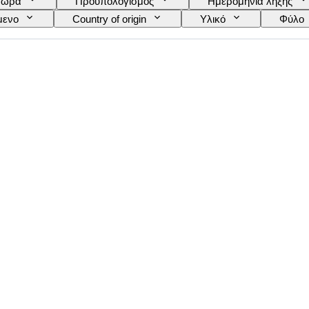
τώρα
Προϋπολογισμός
Ημερομηνία λήξης
μενο
Country of origin
Υλικό
Φύλο
Μοτίβο
Μέγεθος στο αντικείμενο
Εποχή