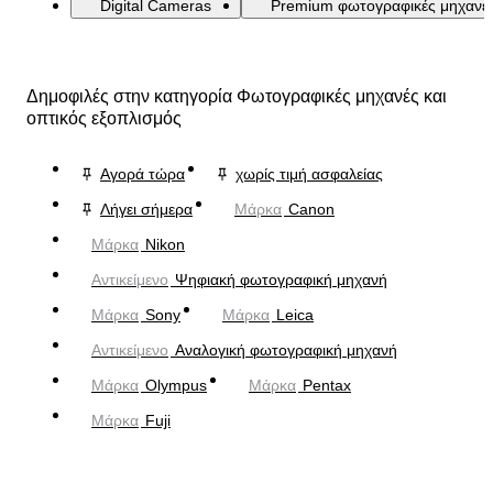
Digital Cameras
Premium φωτογραφικές μηχανέ
Δημοφιλές στην κατηγορία Φωτογραφικές μηχανές και
οπτικός εξοπλισμός
Αγορά τώρα
χωρίς τιμή ασφαλείας
Λήγει σήμερα
Μάρκα
Canon
Μάρκα
Nikon
Αντικείμενο
Ψηφιακή φωτογραφική μηχανή
Μάρκα
Sony
Μάρκα
Leica
Αντικείμενο
Αναλογική φωτογραφική μηχανή
Μάρκα
Olympus
Μάρκα
Pentax
Μάρκα
Fuji