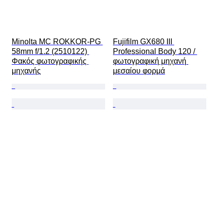
Minolta MC ROKKOR-PG 
Fujifilm GX680 III 
58mm f/1.2 (2510122) 
Professional Body 120 / 
Φακός φωτογραφικής 
φωτογραφική μηχανή 
μηχανής
μεσαίου φορμά