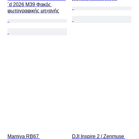
´d 2026 M39 Φακός 
φωτογραφικής μηχανής
Mamiya RB67 
DJI Inspire 2 / Zenmuse 