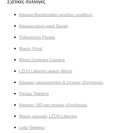
Σχετικές συλλογές
Κάμερα Mackenstein μεγάλου μεγέθους
Κάμερα μισού καρέ Ducati
Τηλεσκόπια Pentax
Φακός Porst
Minox Compact Camera
LZOS Litkarino φακός Mirror
Κάμερες μικροσκοπίου & οπτικός εξοπλισμός
Pentax Telelens
Κάμερες ISO και οπτικός εξοπλισμός
Φακός κάμερας LZOS Litkarino
Leitz Telelens