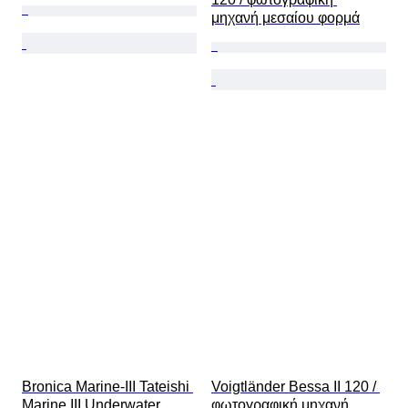
μηχανή μεσαίου φορμά
Bronica Marine-III Tateishi 
Voigtländer Bessa II 120 / 
Marine III Underwater 
φωτογραφική μηχανή 