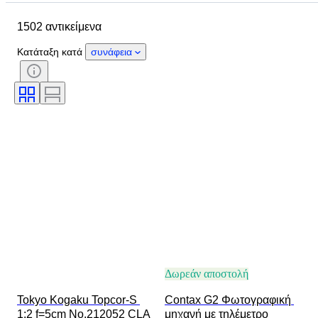
Αντικείμενο
Country of origin
1502 αντικείμενα
Υλικό
Κατάσταση
Περίοδος
Θέμα
Στυλ
Τεχνική
Κατάταξη κατά
συνάφεια
Έκδοση
Γλώσσα
Χρώμα
Τοποθέτηση φακού
Τύπος εγγραφής βίντεο
Τύπος μικροσκοπίου
Τύπος κυαλίων
Τύπος τηλεσκοπίου
Τύπος βιντεοκάμερας
Δοκιμάστηκε και λειτουργεί
Εποχή
Πωλείται από
Film type
Δωρεάν αποστολή
Tokyo Kogaku Topcor-S 
Contax G2 Φωτογραφική 
1:2 f=5cm No.212052 CLA
μηχανή με τηλέμετρο