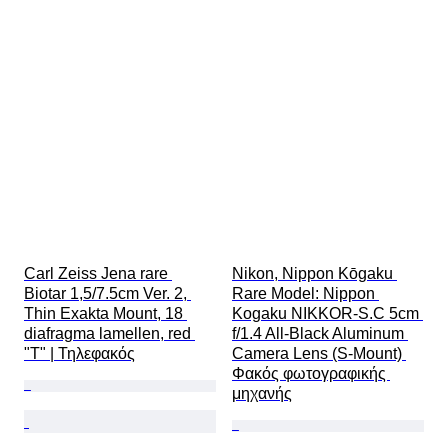
Carl Zeiss Jena rare 
Nikon, Nippon Kōgaku 
Biotar 1,5/7.5cm Ver. 2, 
Rare Model: Nippon 
Thin Exakta Mount, 18 
Kogaku NIKKOR-S.C 5cm 
diafragma lamellen, red 
f/1.4 All-Black Aluminum 
"T" | Τηλεφακός
Camera Lens (S-Mount) 
Φακός φωτογραφικής 
μηχανής