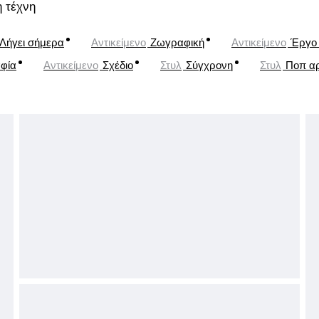
 τέχνη
Λήγει σήμερα
Αντικείμενο
Ζωγραφική
Αντικείμενο
Έργο 
φία
Αντικείμενο
Σχέδιο
Στυλ
Σύγχρονη
Στυλ
Ποπ α